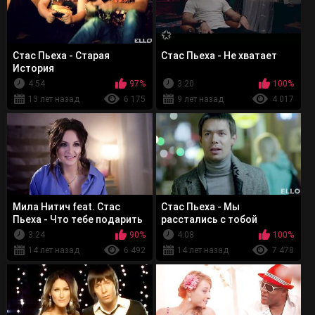
Стас Пьеха - Старая
Стас Пьеха - Не хватает
История
4:54
97%
3:20
100%
13 лет назад
6 175
9 лет назад
4 017
Мила Нитич feat. Стас
Стас Пьеха - Мы
Пьеха - Что тебе подарить
расстались с тобой
3:24
90%
4:08
100%
14 лет назад
6 492
14 лет назад
7 478