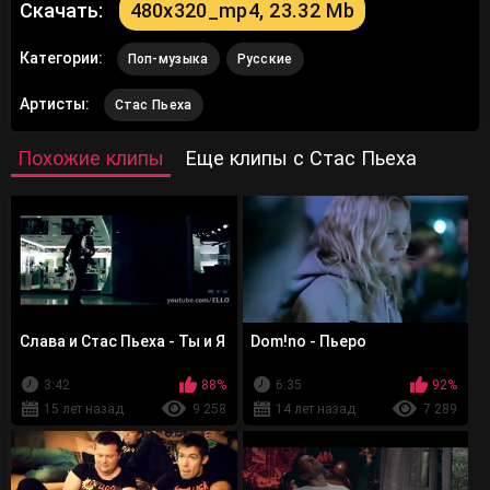
Скачать:
480x320_mp4, 23.32 Mb
Категории:
Поп-музыка
Русские
Артисты:
Стас Пьеха
Похожие клипы
Еще клипы с Стас Пьеха
Слава и Стас Пьеха - Ты и Я
Dom!no - Пьеро
3:42
88%
6:35
92%
15 лет назад
9 258
14 лет назад
7 289