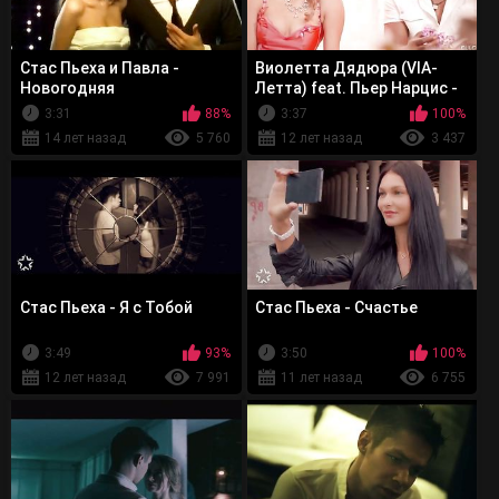
Стас Пьеха и Павла -
Виолетта Дядюра (VIA-
Новогодняя
Летта) feat. Пьер Нарцис -
Лето
3:31
88%
3:37
100%
14 лет назад
5 760
12 лет назад
3 437
Стас Пьеха - Я с Тобой
Стас Пьеха - Счастье
3:49
93%
3:50
100%
12 лет назад
7 991
11 лет назад
6 755