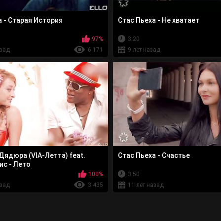
а - Старая История
Стас Пьеха - Не хватает
97%
3:20
азад
6 171
9 лет назад
Дядюра (VIA-Летта) feat.
Стас Пьеха - Счастье
ис - Лето
100%
3:50
азад
3 435
11 лет назад