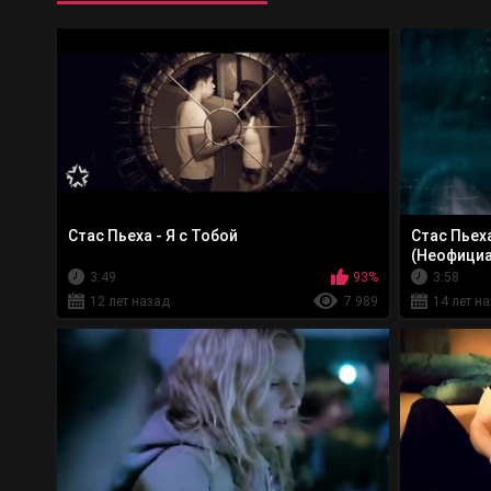
Стас Пьеха - Я с Тобой
Стас Пьех
(Неофициа
3:49
93%
3:58
12 лет назад
7 989
14 лет н