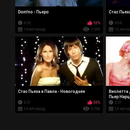
Dom!no - Пьеро
Стас Пьех
6:35
92%
4:54
14 лет назад
7 289
13 лет н
Стас Пьеха и Павла - Новогодняя
Виолетта 
Пьер Нарц
3:31
88%
3:37
14 лет назад
5 758
12 лет н