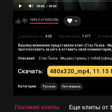
00:00
00:00
100% (14 ГОЛОСОВ)
Длительность:
4:08
Просмотров:
7 477
Добавле
Вашему вниманию представлен клип «Стас Пьеха - Мы
проголосовать за него и оставить свой комментарий
Описание:
Стас Пьеха - Мы расстались с тобой (офи
Скачать:
480x320_mp4, 11.15
Категории:
Русские
Поп-музыка
Похожие клипы
Еще клипы от t