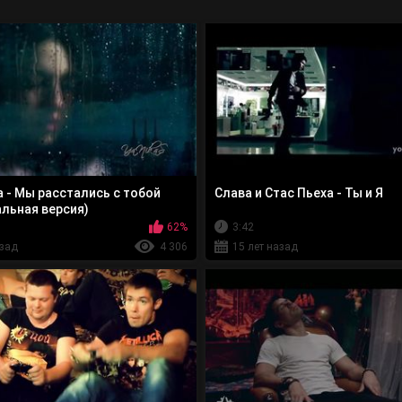
а - Мы раcстались с тобой
Слава и Стас Пьеха - Ты и Я
льная версия)
62%
3:42
азад
4 306
15 лет назад