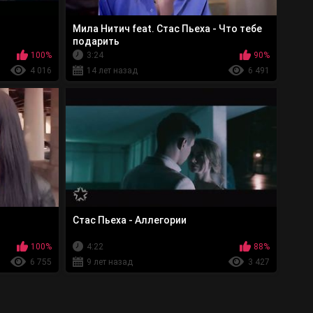
Мила Нитич feat. Стас Пьеха - Что тебе
подарить
100%
3:24
90%
4 016
14 лет назад
6 491
Стас Пьеха - Аллегории
100%
4:22
88%
6 755
9 лет назад
3 427