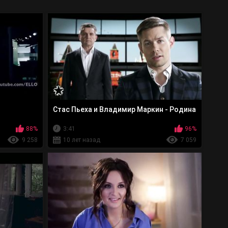
Стас Пьеха и Владимир Маркин - Родина
88%
3:41
96%
9 258
10 лет назад
7 059