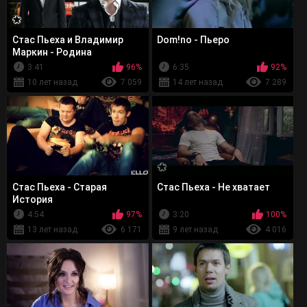
Стас Пьеха и Владимир
Dom!no - Пьеро
Маркин - Родина
3:41
96%
6:35
92%
10 лет назад
7 059
14 лет назад
7 289
Стас Пьеха - Старая
Стас Пьеха - Не хватает
История
4:54
97%
3:20
100%
13 лет назад
6 171
9 лет назад
4 016