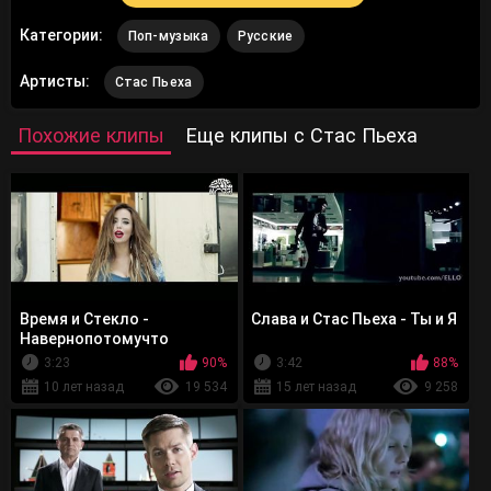
Категории:
Поп-музыка
Русские
Артисты:
Стас Пьеха
Похожие клипы
Еще клипы с Стас Пьеха
Время и Стекло -
Слава и Стас Пьеха - Ты и Я
Навернопотомучто
3:23
90%
3:42
88%
10 лет назад
19 534
15 лет назад
9 258