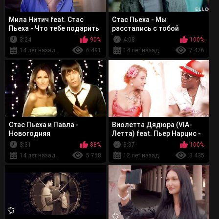
Мила Нитич feat. Стас
Стас Пьеха - Мы
Пьеха - Что тебе подарить
расстались с тобой
3:24
90%
4:08
100%
14 лет назад
6 491
14 лет назад
7 476
Стас Пьеха и Павла -
Виолетта Дядюра (VIA-
Новогодняя
Летта) feat. Пьер Нарцис -
Лето
3:31
88%
3:37
100%
14 лет назад
5 758
12 лет назад
3 435