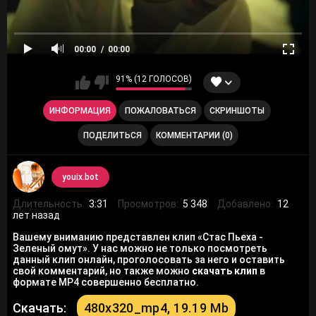
00:00
00:00
91% (12 ГОЛОСОВ)
ИНФОРМАЦИЯ
ПОЖАЛОВАТЬСЯ
СКРИНШОТЫ
ПОДЕЛИТЬСЯ
КОММЕНТАРИИ (0)
youix.bot
Длительность:
3:31
Просмотров:
5 348
Добавлено:
12
лет назад
Вашему вниманию представлен клип «Стас Пьеха -
Зеленый омут». У нас можно не только посмотреть
данный клип онлайн, проголосовать за него и оставить
свой комментарий, но также можно
скачать клип
в
формате MP4 совершенно бесплатно.
Скачать:
480x320_mp4, 19.19 Mb