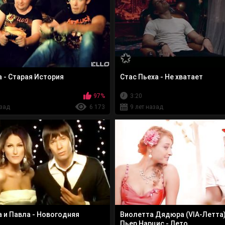
а - Старая История
Стас Пьеха - Не хватает
97%
3:20
азад
6 173
9 лет назад
а и Павла - Новогодняя
Виолетта Дядюра (VIA-Летта) 
Пьер Нарцис - Лето