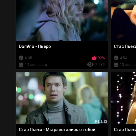
Dom!no - Пьеро
Стас Пьех
6:35
92%
4:54
14 лет назад
7 289
13 лет н
Стас Пьеха - Мы расстались с тобой
Стас Пьех