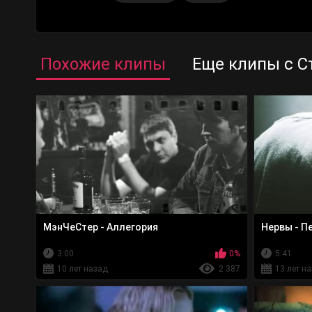
Похожие клипы
Еще клипы с С
МэнЧеСтер - Аллегория
Нервы - П
3:00
0%
5:41
10 лет назад
2 387
13 лет н