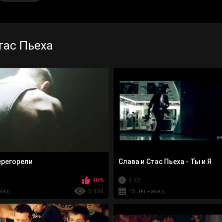
тас Пьеха
ерегорели
Слава и Стас Пьеха - Ты и Я
90%
3:42
азад
5 338
15 лет назад