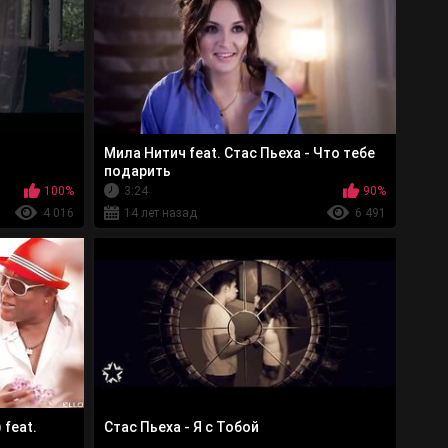
Мила Нитич feat. Стас Пьеха - Что тебе
подарить
100%
3:24
90%
4 016
14 лет назад
6 491
feat.
Стас Пьеха - Я с Тобой