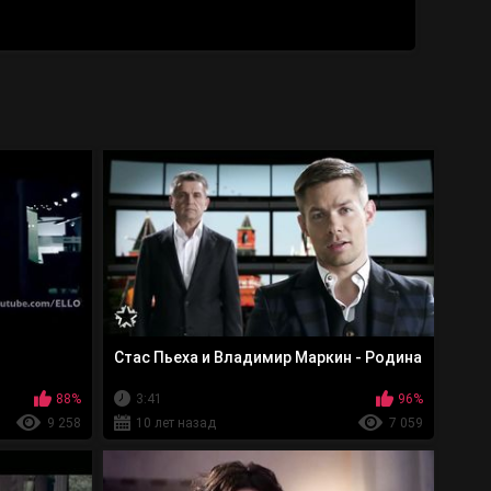
Стас Пьеха и Владимир Маркин - Родина
88%
3:41
96%
9 258
10 лет назад
7 059