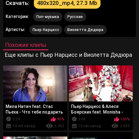
Скачать:
480x320_mp4, 27.3 Mb
Категории:
Поп-музыка
Русские
Артисты:
Пьер Нарцисс
Виолетта Дядюра
Похожие клипы
Еще клипы с Пьер Нарцисс и Виолетта Дядюра
Мила Нитич feat. Стас
Пьер Нарцисс & Алеся
Пьеха - Что тебе подарить
Боярских feat. Monisha -
Этот Новый Год
3:24
90%
3:06
100%
14 лет назад
6 492
10 лет назад
2 859