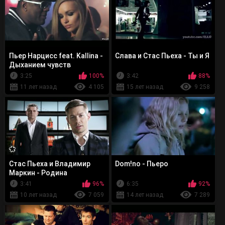
Пьер Нарцисс feat. Kallina -
Слава и Стас Пьеха - Ты и Я
Дыханием чувств
3:25
100%
3:42
88%
11 лет назад
4 105
15 лет назад
9 258
Стас Пьеха и Владимир
Dom!no - Пьеро
Маркин - Родина
3:41
96%
6:35
92%
10 лет назад
7 059
14 лет назад
7 289