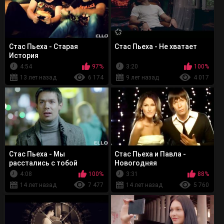
Стас Пьеха - Старая
Стас Пьеха - Не хватает
История
4:54
97%
3:20
100%
13 лет назад
6 174
9 лет назад
4 017
Стас Пьеха - Мы
Стас Пьеха и Павла -
расстались с тобой
Новогодняя
4:08
100%
3:31
88%
14 лет назад
7 477
14 лет назад
5 760