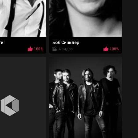
ти
Боб Синклер
100%
4 видео
100%