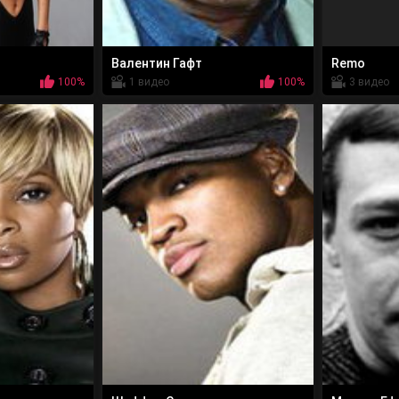
Валентин Гафт
Remo
100%
1 видео
100%
3 видео