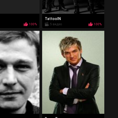
TattooIN
100%
5 видео
100%