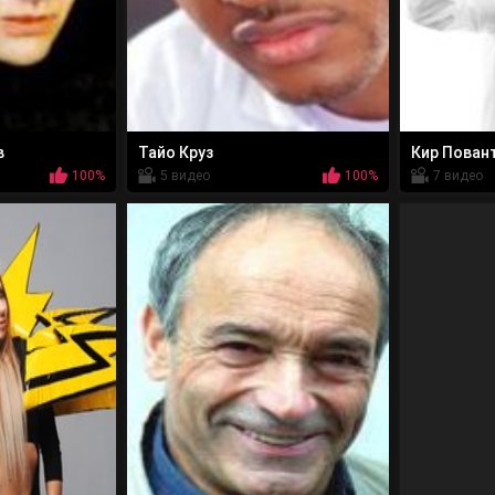
в
Тайо Круз
Кир Пован
100%
5 видео
100%
7 видео