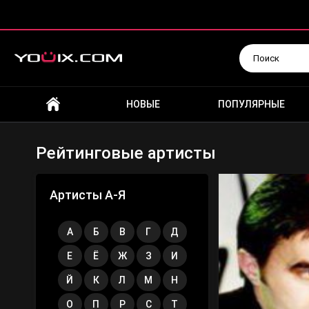
Искать
НОВЫЕ
ПОПУЛЯРНЫЕ
Рейтинговые артисты
Артисты А-Я
А
Б
В
Г
Д
Е
Ё
Ж
З
И
Й
К
Л
М
Н
О
П
Р
С
Т