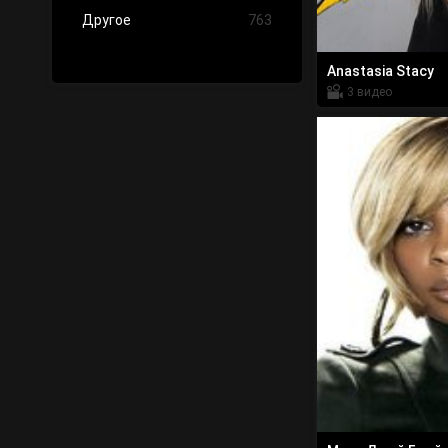
Другое
763
Anastasia Stacy
3 видео