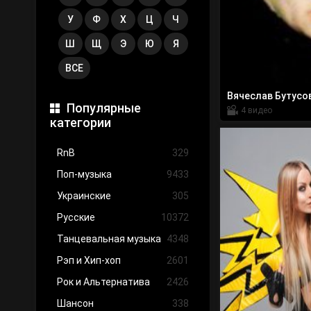
У
Ф
Х
Ц
Ч
Ш
Щ
Э
Ю
Я
ВСЕ
Вячеслав Бутусо
Популярные
4 видео
категории
RnB
329
Поп-музыка
9433
Украинские
305
Русские
10372
Танцевальная музыка
4348
Рэп и Хип-хоп
2601
Рок и Альтернатива
2426
Шансон
338