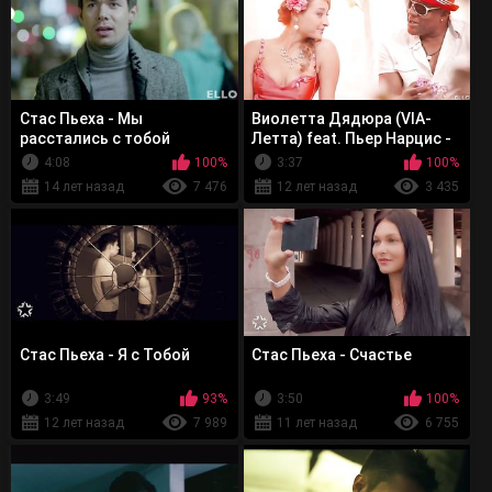
Стас Пьеха - Мы
Виолетта Дядюра (VIA-
расстались с тобой
Летта) feat. Пьер Нарцис -
Лето
4:08
100%
3:37
100%
14 лет назад
7 476
12 лет назад
3 435
Стас Пьеха - Я с Тобой
Стас Пьеха - Счастье
3:49
93%
3:50
100%
12 лет назад
7 989
11 лет назад
6 755