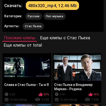
Скачать:
480x320_mp4, 12.46 Mb
Категории:
Русские
Поп-музыка
Артисты:
Стас Пьеха
Похожие клипы
Еще клипы с Стас Пьеха
Еще клипы от total
Слава и Стас Пьеха - Ты и Я
Стас Пьеха и Владимир
Маркин - Родина
3:42
88%
3:41
96%
15 лет назад
9 258
10 лет назад
7 059