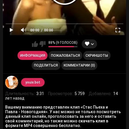
00:00
00:00
88% (9 ГОЛОСОВ)
ИНФОРМАЦИЯ
ПОЖАЛОВАТЬСЯ
СКРИНШОТЫ
ПОДЕЛИТЬСЯ
КОММЕНТАРИИ (0)
youix.bot
Длительность:
3:31
Просмотров:
5 759
Добавлено:
14
лет назад
Вашему вниманию представлен клип «Стас Пьеха и
Павла - Новогодняя». У нас можно не только посмотреть
данный клип онлайн, проголосовать за него и оставить
свой комментарий, но также можно
скачать клип
в
формате MP4 совершенно бесплатно.