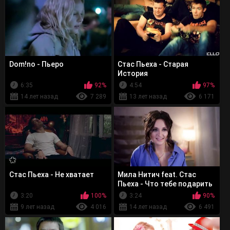
Dom!no - Пьеро
Стас Пьеха - Старая
История
6:35
92%
4:54
97%
14 лет назад
7 289
13 лет назад
6 171
Стас Пьеха - Не хватает
Мила Нитич feat. Стас
Пьеха - Что тебе подарить
3:20
100%
3:24
90%
9 лет назад
4 016
14 лет назад
6 491