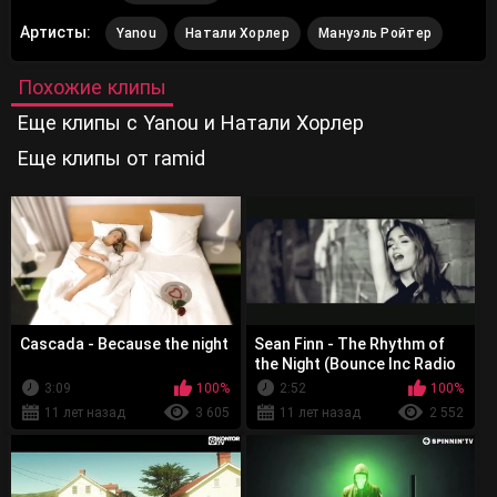
Артисты:
Yanou
Натали Хорлер
Мануэль Ройтер
Похожие клипы
Еще клипы с Yanou и Натали Хорлер
Еще клипы от ramid
Cascada - Because the night
Sean Finn - The Rhythm of
the Night (Bounce Inc Radio
Remix)
3:09
100%
2:52
100%
11 лет назад
3 605
11 лет назад
2 552