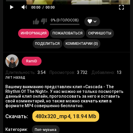
00:00
00:00
0% (0 ГОЛОСОВ)
ИНФОРМАЦИЯ
ПОЖАЛОВАТЬСЯ
СКРИНШОТЫ
ПОДЕЛИТЬСЯ
КОММЕНТАРИИ (0)
RamiD
Длительность:
3:54
Просмотров:
3 732
Добавлено:
13
лет назад
Вашему вниманию представлен клип «Cascada - The
Rhythm Of The Night». У нас можно не только посмотреть
данный клип онлайн, проголосовать за него и оставить
свой комментарий, но также можно
скачать клип
в
формате MP4 совершенно бесплатно.
Скачать:
480x320_mp4, 18.94 Mb
Категории:
Поп-музыка