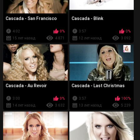
Cascada - San Francisco
Cascada - Blink
4:02
0%
3:57
0%
15 лет назад
4 871
12 лет назад
3 092
Cascada - Au Revoir
Cascada - Last Christmas
3:00
0%
3:57
100%
14 лет назад
3 632
13 лет назад
5 239