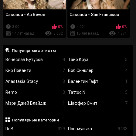
Cascada - Au Revoir
Cascada - San Francisco
3:00
0%
4:02
0%
14 лет назад
3 632
15 лет назад
4 871
Популярные артисты
Вячеслав Бутусов
4
Тайо Круз
5
Кир Пованти
7
Боб Синклер
4
Anastasia Stacy
3
Валентин Гафт
1
Remo
3
TattooIN
5
Мэри Джей Блайдж
1
Шаффер Смит
7
Популярные категории
RnB
329
Поп-музыка
9433