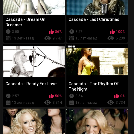
Cascada - Dream On
Cascada - Last Christmas
Dreamer
3:05
86%
3:57
100%
13 лет назад
9 747
13 лет назад
5 239
Cascada - Ready For Love
Cascada - The Rhythm Of
The Night
2:57
50%
3:54
0%
13 лет назад
3 314
13 лет назад
3 734