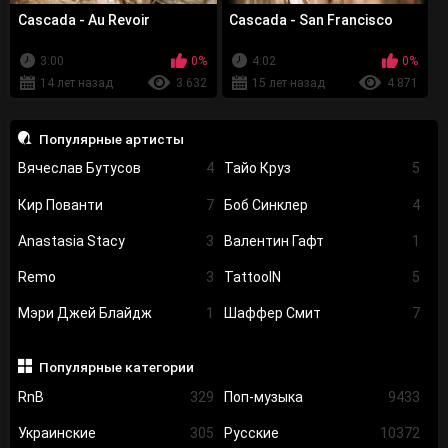
Cascada - Au Revoir
Cascada - San Francisco
3:00
0%
4:02
0%
14 лет назад
3 632
15 лет назад
4 871
Популярные артисты
Вячеслав Бутусов
4
Тайо Круз
5
Кир Пованти
7
Боб Синклер
4
Anastasia Stacy
3
Валентин Гафт
1
Remo
3
TattooIN
5
Мэри Джей Блайдж
1
Шаффер Смит
7
Популярные категории
RnB
329
Поп-музыка
9433
Украинские
305
Русские
10372