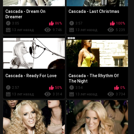
Cascada - Dream On
Cascada - Last Christmas
Dreamer
3:05
86%
3:57
100%
13 лет назад
9 746
13 лет назад
5 239
Cascada - Ready For Love
Cascada - The Rhythm Of
The Night
2:57
50%
3:54
0%
13 лет назад
3 314
13 лет назад
3 734