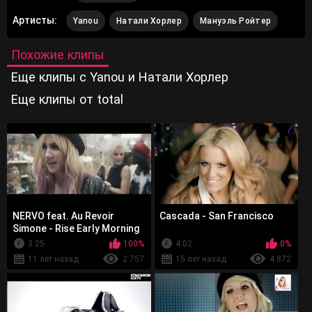
Артисты:
Yanou
Натали Хорлер
Мануэль Ройтер
Похожие клипы
Еще клипы с Yanou и Натали Хорлер
Еще клипы от total
NERVO feat. Au Revoir
Cascada - San Francisco
Simone - Rise Early Morning
3:25
100%
4:02
0%
11 лет назад
2 757
15 лет назад
4 872