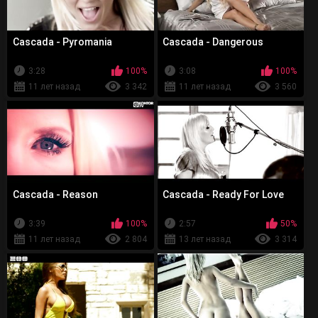
Cascada - Pyromania
Cascada - Dangerous
3:28
100%
3:08
100%
11 лет назад
3 342
11 лет назад
3 560
Cascada - Reason
Cascada - Ready For Love
3:39
100%
2:57
50%
11 лет назад
2 804
13 лет назад
3 314