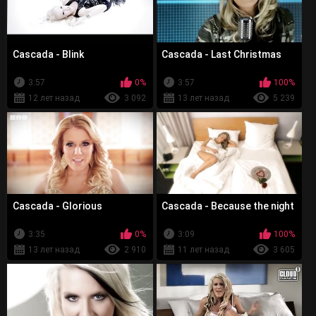
Cascada - Blink
Cascada - Last Christmas
3:57
0%
3:57
100%
12 лет назад
3 092
13 лет назад
5 239
Cascada - Glorious
Cascada - Because the night
3:35
0%
3:09
100%
13 лет назад
2 910
11 лет назад
3 605