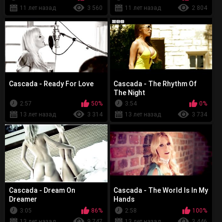
11 лет назад
3 560
11 лет назад
2 804
Cascada - Ready For Love
Cascada - The Rhythm Of
The Night
2:57
50%
3:54
0%
13 лет назад
3 314
13 лет назад
3 734
Cascada - Dream On
Cascada - The World Is In My
Dreamer
Hands
3:05
86%
2:58
100%
13 лет назад
9 747
13 лет назад
3 446