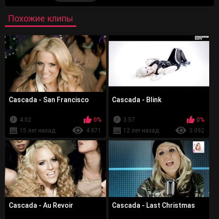
Похожие клипы
Cascada - San Francisco
Cascada - Blink
4:02
0%
3:57
0%
15 лет назад
4 871
12 лет назад
3 092
Cascada - Au Revoir
Cascada - Last Christmas