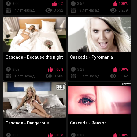
3:00
0%
3:57
100%
14 лет назад
3 632
13 лет назад
5 239
Cascada - Because the night
Cascada - Pyromania
3:09
100%
3:28
100%
11 лет назад
3 605
11 лет назад
3 342
Cascada - Dangerous
Cascada - Reason
3:08
100%
3:39
100%