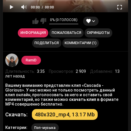
00:00
00:00
0% (0 ГОЛОСОВ)
ИНФОРМАЦИЯ
ПОЖАЛОВАТЬСЯ
СКРИНШОТЫ
ПОДЕЛИТЬСЯ
КОММЕНТАРИИ (1)
RamiD
Длительность:
3:35
Просмотров:
2 909
Добавлено:
13
лет назад
Вашему вниманию представлен клип «Cascada -
Glorious». У нас можно не только посмотреть данный
клип онлайн, проголосовать за него и оставить свой
комментарий, но также можно
скачать клип
в формате
MP4 совершенно бесплатно.
Скачать:
480x320_mp4, 13.17 Mb
Категории:
Поп-музыка