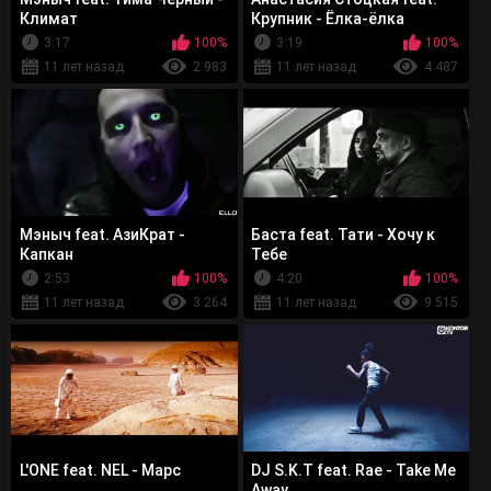
Климат
Крупник - Ёлка-ёлка
3:17
100%
3:19
100%
11 лет назад
2 983
11 лет назад
4 487
Мэныч feat. АзиКрат -
Баста feat. Тати - Хочу к
Капкан
Тебе
2:53
100%
4:20
100%
11 лет назад
3 264
11 лет назад
9 515
L'ONE feat. NEL - Марс
DJ S.K.T feat. Rae - Take Me
Away