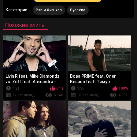
Категории:
Рэп и Хип-хоп
Русские
Похожие клипы
Livin R feat. Mike Diamondz
Вова PRIME feat. Олег
vs. Zeff feat. Alexandra -
Кензов feat. Тимур
That Night
TIMBIGFAMILY - Поджигай
4:21
64%
3:36
100%
12 лет назад
5 140
10 лет назад
4 801