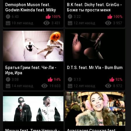
Demophon Muson feat.
В.K feat. Dichy feat. GrinGo -
Godwin Kiwinda feat. Milky
Боже ты прости меня
Whale - Instant Runs
6:43
100%
3:22
100%
10 лет назад
3 431
12 лет назад
3 957
Братья Грим feat. Чи-Ли -
D.T.S. feat. Mr.Vla - Bum Bum
Ира, Ира
3:08
94%
3:13
92%
14 лет назад
19 603
12 лет назад
8 972
Мэныч feat. Тима Черный -
Анастасия Стоцкая feat.