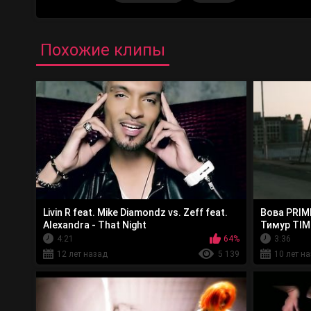
Похожие клипы
Livin R feat. Mike Diamondz vs. Zeff feat.
Вова PRIME
Alexandra - That Night
Тимур TIM
4:21
64%
3:36
12 лет назад
5 139
10 лет н