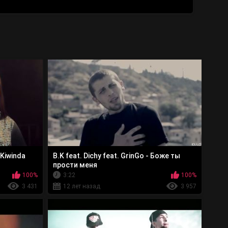
Kiwinda
В.K feat. Dichy feat. GrinGo - Боже ты
прости меня
100%
3:22
100%
3 431
12 лет назад
3 957