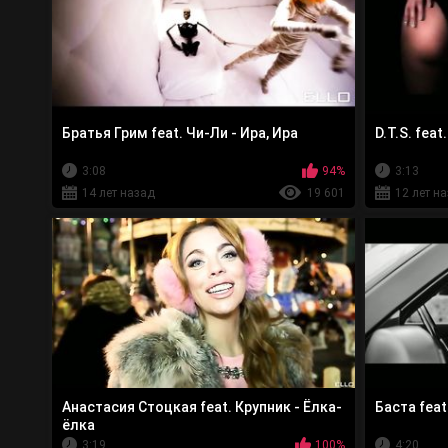
Братья Грим feat. Чи-Ли - Ира, Ира
D.T.S. feat
3:08
94%
3:13
14 лет назад
19 601
12 лет н
Анастасия Стоцкая feat. Крупник - Ёлка-
Баста feat
ёлка
3:19
100%
4:20