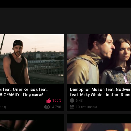
 feat. Олег Кензов feat.
Demophon Muson feat. Godwin 
BIGFAMILY - Поджигай
feat. Milky Whale - Instant Runs
100%
6:43
азад
4 798
10 лет назад