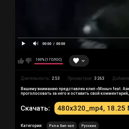
00:00
00:00
100% (1 ГОЛОС)
Длительность:
2:53
Просмотров:
3 263
Добавле
Вашему вниманию представлен клип «Мэныч feat. Ази
проголосовать за него и оставить свой комментарий
Скачать:
480x320_mp4, 18.25
Категории:
Рэп и Хип-хоп
Русские