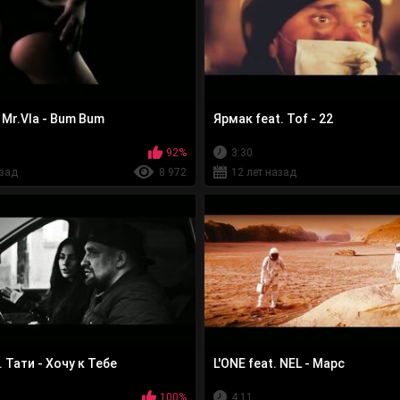
. Mr.Vla - Bum Bum
Ярмак feat. Tof - 22
92%
3:30
азад
8 972
12 лет назад
. Тати - Хочу к Тебе
L'ONE feat. NEL - Марс
100%
4:11