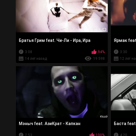
Братья Грим feat. Чи-Ли - Ира, Ира
Ярмак feat
3:08
94%
3:30
14 лет назад
19 598
12 лет н
Мэныч feat. АзиКрат - Капкан
Баста feat
2:53
100%
4:20