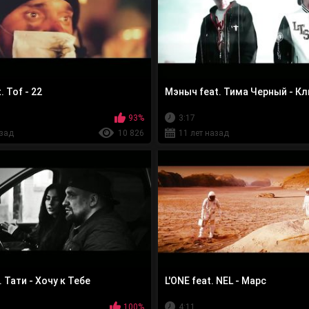
. Tof - 22
Мэныч feat. Тима Черный - К
93%
3:17
азад
10 826
11 лет назад
. Тати - Хочу к Тебе
L'ONE feat. NEL - Марс
100%
4:11