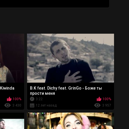
Kiwinda
В.K feat. Dichy feat. GrinGo - Боже ты
прости меня
100%
3:22
100%
3 430
12 лет назад
3 957