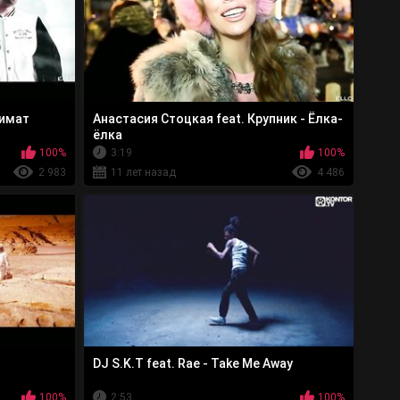
лимат
Анастасия Стоцкая feat. Крупник - Ёлка-
ёлка
100%
3:19
100%
2 983
11 лет назад
4 486
DJ S.K.T feat. Rae - Take Me Away
100%
2:53
100%