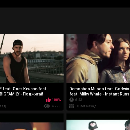
 feat. Олег Кензов feat.
Demophon Muson feat. Godwin 
BIGFAMILY - Поджигай
feat. Milky Whale - Instant Runs
100%
6:43
азад
4 798
10 лет назад