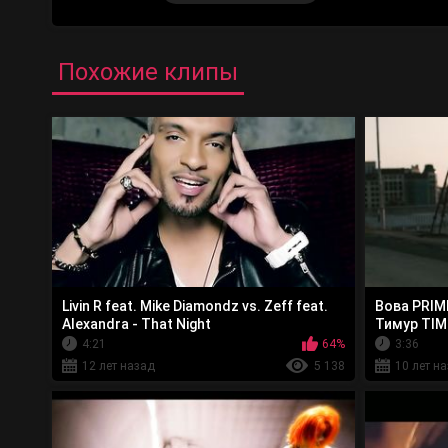
Похожие клипы
Livin R feat. Mike Diamondz vs. Zeff feat.
Вова PRIME
Alexandra - That Night
Тимур TIM
4:21
64%
3:36
12 лет назад
5 138
10 лет н