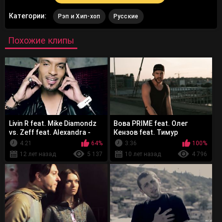
Категории:
Рэп и Хип-хоп
Русские
Похожие клипы
Livin R feat. Mike Diamondz
Вова PRIME feat. Олег
vs. Zeff feat. Alexandra -
Кензов feat. Тимур
That Night
TIMBIGFAMILY - Поджигай
4:21
64%
3:36
100%
12 лет назад
5 137
10 лет назад
4 796