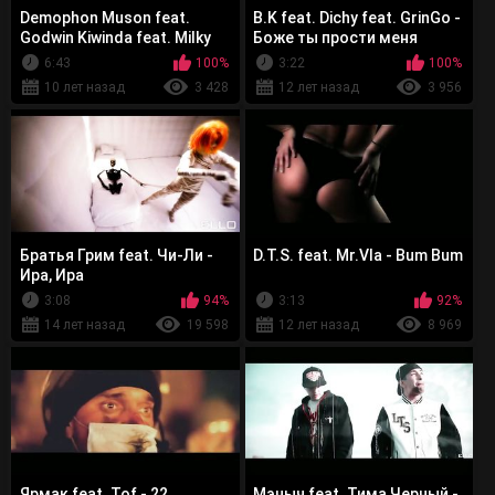
Demophon Muson feat.
В.K feat. Dichy feat. GrinGo -
Godwin Kiwinda feat. Milky
Боже ты прости меня
Whale - Instant Runs
6:43
100%
3:22
100%
10 лет назад
3 428
12 лет назад
3 956
Братья Грим feat. Чи-Ли -
D.T.S. feat. Mr.Vla - Bum Bum
Ира, Ира
3:08
94%
3:13
92%
14 лет назад
19 598
12 лет назад
8 969
Ярмак feat. Tof - 22
Мэныч feat. Тима Черный -