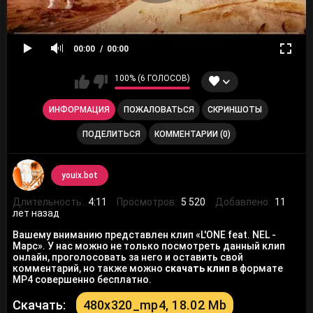
00:00
00:00
100% (6 ГОЛОСОВ)
ИНФОРМАЦИЯ
ПОЖАЛОВАТЬСЯ
СКРИНШОТЫ
ПОДЕЛИТЬСЯ
КОММЕНТАРИИ (0)
youix.bot
Длительность:
4:11
Просмотров:
5 520
Добавлено:
11
лет назад
Вашему вниманию представлен клип «L'ONE feat. NEL -
Марс». У нас можно не только посмотреть данный клип
онлайн, проголосовать за него и оставить свой
комментарий, но также можно
скачать клип
в формате
MP4 совершенно бесплатно.
Скачать:
480x320_mp4, 18.02 Mb