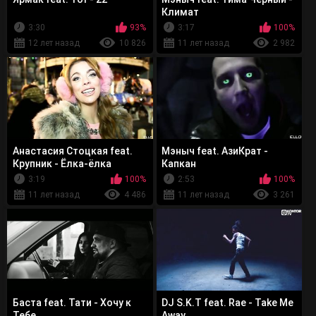
Климат
3:30
93%
3:17
100%
12 лет назад
10 826
11 лет назад
2 982
Анастасия Стоцкая feat.
Мэныч feat. АзиКрат -
Крупник - Ёлка-ёлка
Капкан
3:19
100%
2:53
100%
11 лет назад
4 486
11 лет назад
3 261
Баста feat. Тати - Хочу к
DJ S.K.T feat. Rae - Take Me
Тебе
Away