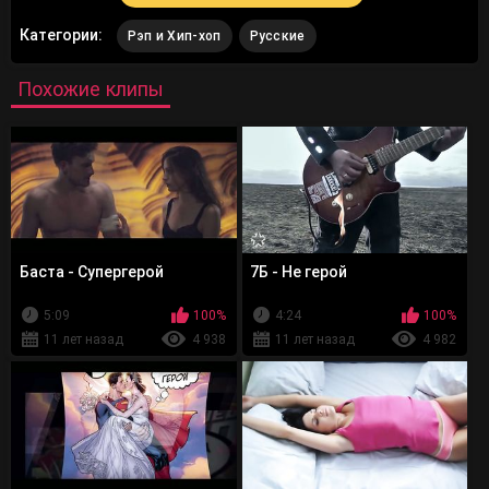
Категории:
Рэп и Хип-хоп
Русские
Похожие клипы
Баста - Супергерой
7Б - Не герой
5:09
100%
4:24
100%
11 лет назад
4 938
11 лет назад
4 982