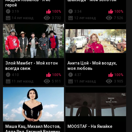
герой
3:19
100%
3:34
100%
14 лет назад
3 732
12 лет назад
7 526
Злой Мамбет - Мой хотон
Анита Цой - Мой воздух,
всегда свеж
моя любовь
4:10
100%
4:37
100%
11 лет назад
5 911
11 лет назад
3 905
Маша Кац, Михаил Мостов,
MOOSTAF - На Ямайке
Алла Рид, Евгений Валевич