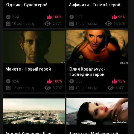
Юджин - Супергерой
Инфинити - Ты мой герой
2:24
100%
3:27
96%
10 лет назад
2 771
14 лет назад
13 676
Мачете - Новый герой
Юлия Ковальчук -
Последний герой
3:56
100%
3:08
92%
12 лет назад
3 702
13 лет назад
6 431
Андрей Ковалев - Я не
Шахзода - Мой золотой