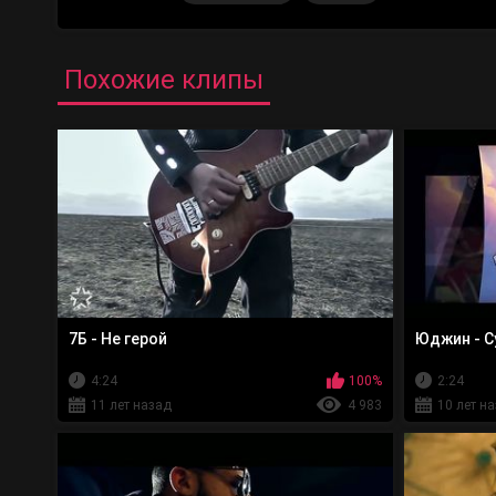
Похожие клипы
7Б - Не герой
Юджин - С
4:24
100%
2:24
11 лет назад
4 983
10 лет н