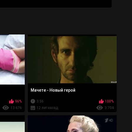
Мачете - Новый герой
96%
3:56
100%
13 676
12 лет назад
3 704