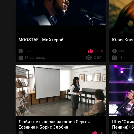
MOOSTAF - Мой герой
Юлия Кова
3:29
100%
3:08
11 лет назад
3 021
13 лет н
Любит петь песни на слова Сергея
Шоу "Один 
Есенина и Борис Злобин
Пенкин)+б
3:50
0%
5:00