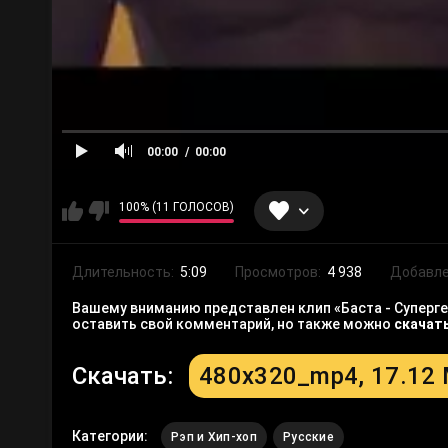
00:00
00:00
100% (11 ГОЛОСОВ)
Длительность:
5:09
Просмотров:
4 938
Добавле
Вашему вниманию представлен клип «Баста - Супергер
оставить свой комментарий, но также можно
скачат
Скачать:
480x320_mp4, 17.12
Категории:
Рэп и Хип-хоп
Русские