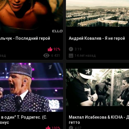
льчук - Последний герой
Андрей Ковалев - Я не герой
92%
3:19
азад
6 431
14 лет назад
в один" Т. Родригес. (С.
Макпал Исабекова & KICHA - 
онус
гетто
100%
4:07