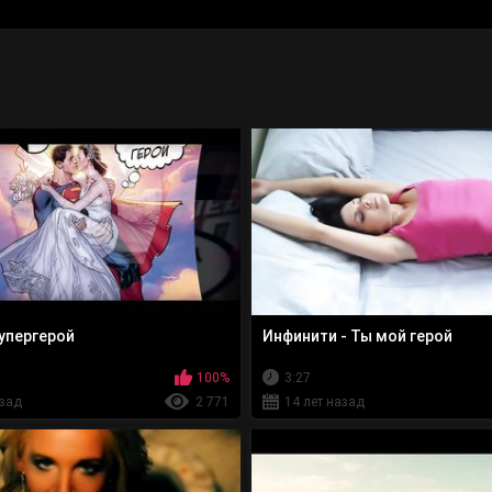
упергерой
Инфинити - Ты мой герой
100%
3:27
азад
2 771
14 лет назад