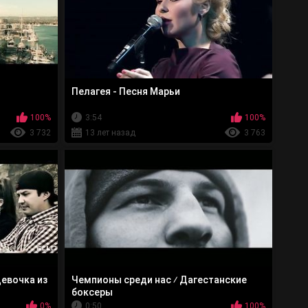
Пелагея - Песня Марьи
100%
3:54
100%
3 732
13 лет назад
3 763
Девочка из
Чемпионы среди нас ⁄ Дагестанские
боксеры
0%
0:50
100%