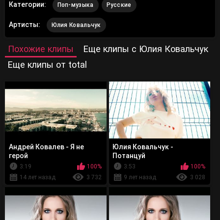
Категории:
Поп-музыка
Русские
Артисты:
Юлия Ковальчук
Похожие клипы
Еще клипы с Юлия Ковальчук
Еще клипы от total
Андрей Ковалев - Я не
Юлия Ковальчук -
герой
Потанцуй
3:19
100%
3:53
100%
14 лет назад
3 732
9 лет назад
3 028