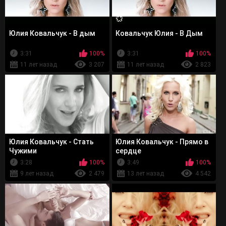
Юлия Ковальчук - В дым
Ковальчук Юлия - В Дым
3:31
100%
3:31
100%
11 лет назад
3 207
11 лет назад
2 823
Юлия Ковальчук - Стать
Юлия Ковальчук - Прямо в
Чужими
сердце
3:28
100%
3:49
100%
9 лет назад
2 479
13 лет назад
4 542