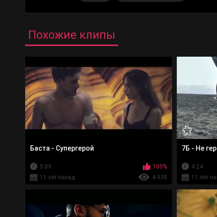
Похожие клипы
Баста - Супергерой
7Б - Не ге
5:09
100%
4:24
11 лет назад
4 938
11 лет н