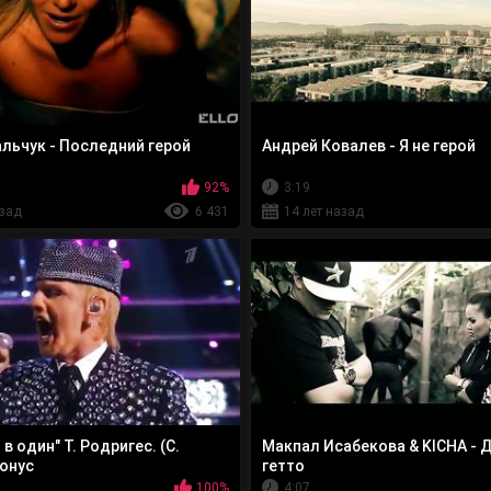
льчук - Последний герой
Андрей Ковалев - Я не герой
92%
3:19
азад
6 431
14 лет назад
в один" Т. Родригес. (С.
Макпал Исабекова & KICHA - 
онус
гетто
100%
4:07