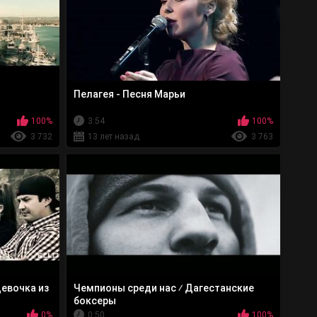
Пелагея - Песня Марьи
100%
3:54
100%
3 732
13 лет назад
3 763
Девочка из
Чемпионы среди нас ⁄ Дагестанские
боксеры
0%
0:50
100%