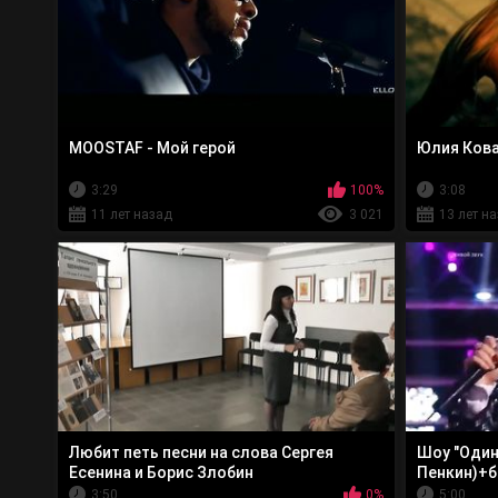
MOOSTAF - Мой герой
Юлия Кова
3:29
100%
3:08
11 лет назад
3 021
13 лет н
Любит петь песни на слова Сергея
Шоу "Один 
Есенина и Борис Злобин
Пенкин)+б
3:50
0%
5:00