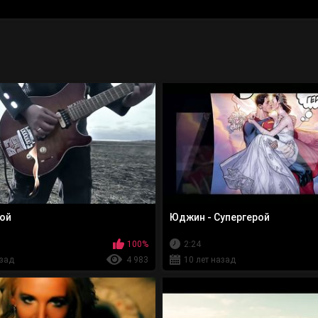
рой
Юджин - Супергерой
100%
2:24
азад
4 983
10 лет назад