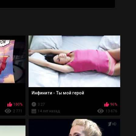
Инфинити - Ты мой герой
100%
3:27
96%
2 771
14 лет назад
13 676