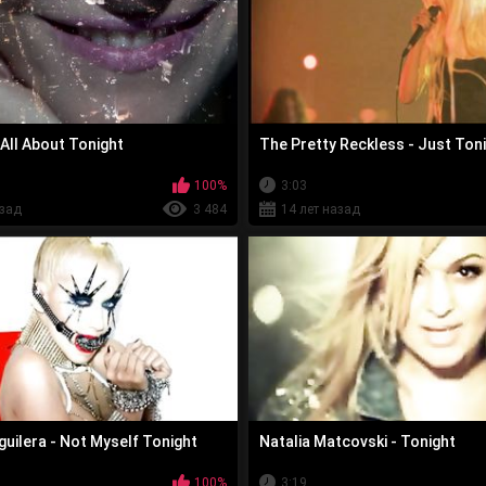
- All About Tonight
The Pretty Reckless - Just Ton
100%
3:03
азад
3 484
14 лет назад
guilera - Not Myself Tonight
Natalia Matcovski - Tonight
100%
3:19