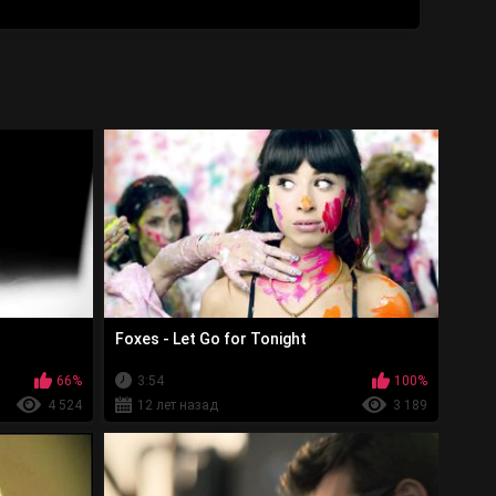
Foxes - Let Go for Tonight
66%
3:54
100%
4 524
12 лет назад
3 189