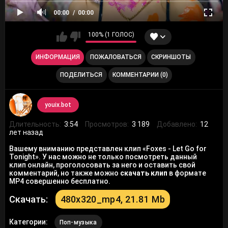
00:00
00:00
100% (1 ГОЛОС)
ИНФОРМАЦИЯ
ПОЖАЛОВАТЬСЯ
СКРИНШОТЫ
ПОДЕЛИТЬСЯ
КОММЕНТАРИИ (0)
youix.bot
Длительность:
3:54
Просмотров:
3 189
Добавлено:
12
лет назад
Вашему вниманию представлен клип «Foxes - Let Go for
Tonight». У нас можно не только посмотреть данный
клип онлайн, проголосовать за него и оставить свой
комментарий, но также можно
скачать клип
в формате
MP4 совершенно бесплатно.
Скачать:
480x320_mp4, 21.81 Mb
Категории:
Поп-музыка