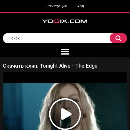
Регистрация
Вход
Скачать клип: Tonight Alive - The Edge