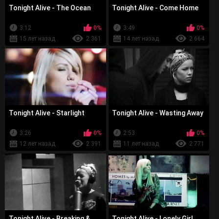
Tonight Alive - The Ocean
Tonight Alive - Come Home
3:12
0%
3:49
0%
15 лет назад
2 361
14 лет назад
2 664
Tonight Alive - Starlight
Tonight Alive - Wasting Away
3:26
0%
2:53
0%
12 лет назад
2 391
11 лет назад
2 771
Tonight Alive - Breaking &
Tonight Alive - Lonely Girl