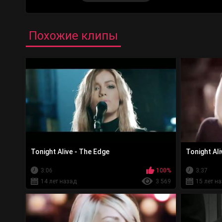
Похожие клипы
Tonight Alive - The Edge
Tonight Ali
3:06
100%
3:37
14 лет назад
3 569
15 лет н