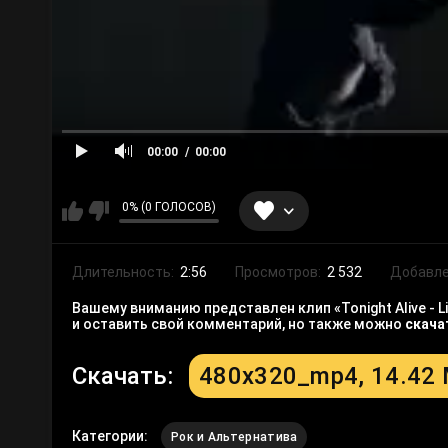
00:00
00:00
0% (0 ГОЛОСОВ)
Длительность:
2:56
Просмотров:
2 532
Добавле
Вашему вниманию представлен клип «Tonight Alive - L
и оставить свой комментарий, но также можно
скача
Скачать:
480x320_mp4, 14.42
Категории:
Рок и Альтернатива