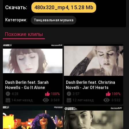
Скачать:
480x320_mp4, 15.28 Mb
Категории:
Танцевальная музыка
Похожие клипы
Dash Berlin feat. Sarah
Dash Berlin feat. Christina
Howells - Go It Alone
Novelli - Jar Of Hearts
4:28
100%
3:57
100%
14 лет назад
3 569
12 лет назад
3 532