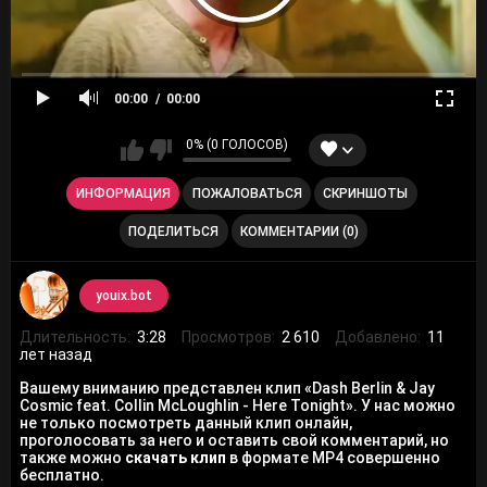
00:00
00:00
0% (0 ГОЛОСОВ)
ИНФОРМАЦИЯ
ПОЖАЛОВАТЬСЯ
СКРИНШОТЫ
ПОДЕЛИТЬСЯ
КОММЕНТАРИИ (0)
youix.bot
Длительность:
3:28
Просмотров:
2 610
Добавлено:
11
лет назад
Вашему вниманию представлен клип «Dash Berlin & Jay
Cosmic feat. Collin McLoughlin - Here Tonight». У нас можно
не только посмотреть данный клип онлайн,
проголосовать за него и оставить свой комментарий, но
также можно
скачать клип
в формате MP4 совершенно
бесплатно.