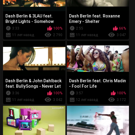
Dash Berlin & 3LAU feat.
Dash Berlin feat. Roxanne
Bright Lights - Somehow
Emery - Shelter
3:33
100%
2:55
66%
11 лет назад
2 790
11 лет назад
3 047
Dash Berlin & John Dahlback
Dash Berlin feat. Chris Madin
feat. BullySongs - Never Let
- Fool For Life
You Go
3:36
100%
3:57
100%
11 лет назад
3 042
12 лет назад
3 172