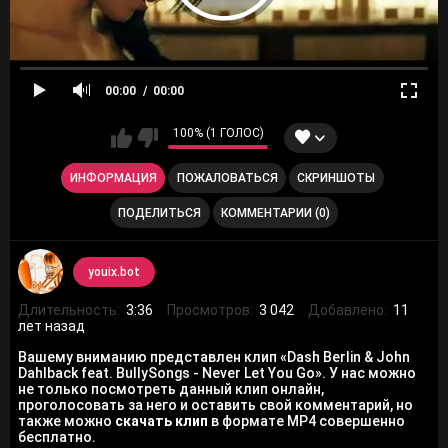
00:00
00:00
100% (1 ГОЛОС)
ИНФОРМАЦИЯ
ПОЖАЛОВАТЬСЯ
СКРИНШОТЫ
ПОДЕЛИТЬСЯ
КОММЕНТАРИИ (0)
youix.bot
Длительность:
3:36
Просмотров:
3 042
Добавлено:
11
лет назад
Вашему вниманию представлен клип «Dash Berlin & John
Dahlback feat. BullySongs - Never Let You Go». У нас можно
не только посмотреть данный клип онлайн,
проголосовать за него и оставить свой комментарий, но
также можно
скачать клип
в формате MP4 совершенно
бесплатно.