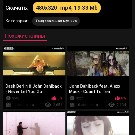
Скачать:
480x320_mp4, 19.33 Mb
Категории:
Танцевальная музыка
Похожие клипы
Dash Berlin & John Dahlback
John Dahlback feat. Alexx
- Never Let You Go
Mack - Count To Ten
3:42
0%
3:27
0%
11 лет назад
2 651
10 лет назад
2 134