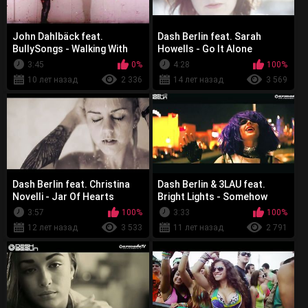
John Dahlbäck feat.
Dash Berlin feat. Sarah
BullySongs - Walking With
Howells - Go It Alone
Shadows
3:45
0%
4:28
100%
10 лет назад
2 336
14 лет назад
3 569
Dash Berlin feat. Christina
Dash Berlin & 3LAU feat.
Novelli - Jar Of Hearts
Bright Lights - Somehow
3:57
100%
3:33
100%
12 лет назад
3 533
11 лет назад
2 791