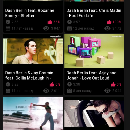
Dash Berlin feat. Roxanne
Dash Berlin feat. Chris Madin
Emery - Shelter
- Fool For Life
2:55
66%
3:57
100%
11 лет назад
3 047
12 лет назад
3 172
Dash Berlin & Jay Cosmic
Dash Berlin feat. Arjay and
feat. Collin McLoughlin -
Jonah - Love Out Loud
Here Tonight
3:28
0%
3:38
0%
11 лет назад
2 611
8 лет назад
2 044