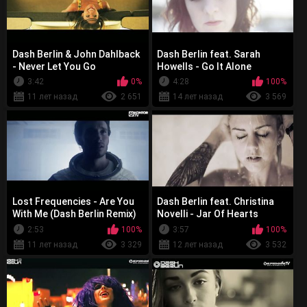
Dash Berlin & John Dahlback
Dash Berlin feat. Sarah
- Never Let You Go
Howells - Go It Alone
3:42
0%
4:28
100%
11 лет назад
2 651
14 лет назад
3 569
Lost Frequencies - Are You
Dash Berlin feat. Christina
With Me (Dash Berlin Remix)
Novelli - Jar Of Hearts
2:53
100%
3:57
100%
11 лет назад
3 329
12 лет назад
3 532