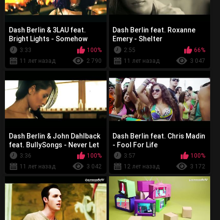
Dash Berlin & 3LAU feat.
Dash Berlin feat. Roxanne
Bright Lights - Somehow
Emery - Shelter
3:33
100%
2:55
66%
11 лет назад
2 790
11 лет назад
3 047
Dash Berlin & John Dahlback
Dash Berlin feat. Chris Madin
feat. BullySongs - Never Let
- Fool For Life
You Go
3:36
100%
3:57
100%
11 лет назад
3 042
12 лет назад
3 172