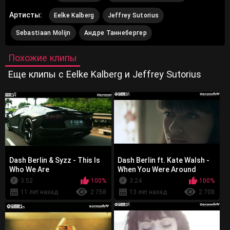
Артисты:
Eelke Kalberg
Jeffrey Sutorius
Sebastiaan Molijn
Андре Таннебергер
Похожие клипы
Еще клипы с Eelke Kalberg и Jeffrey Sutorius
Dash Berlin & Syzz - This Is
Dash Berlin ft. Kate Walsh -
Who We Are
When You Were Around
3:52
100%
3:24
100%
11 лет назад
2 758
13 лет назад
2 708