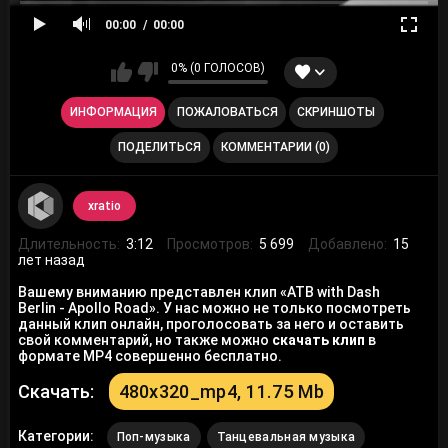
00:00
00:00
0% (0 ГОЛОСОВ)
ИНФОРМАЦИЯ
ПОЖАЛОВАТЬСЯ
СКРИНШОТЫ
ПОДЕЛИТЬСЯ
КОММЕНТАРИИ (0)
xratio
Длительность:
3:12
Просмотров:
5 699
Добавлено:
15
лет назад
Вашему вниманию представлен клип «ATB with Dash
Berlin - Apollo Road». У нас можно не только посмотреть
данный клип онлайн, проголосовать за него и оставить
свой комментарий, но также можно
скачать клип
в
формате MP4 совершенно бесплатно.
Скачать:
480x320_mp4, 11.75 Mb
Категории:
Поп-музыка
Танцевальная музыка