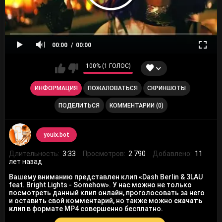
00:00
00:00
100% (1 ГОЛОС)
ИНФОРМАЦИЯ
ПОЖАЛОВАТЬСЯ
СКРИНШОТЫ
ПОДЕЛИТЬСЯ
КОММЕНТАРИИ (0)
youix.bot
Длительность:
3:33
Просмотров:
2 790
Добавлено:
11
лет назад
Вашему вниманию представлен клип «Dash Berlin & 3LAU
feat. Bright Lights - Somehow». У нас можно не только
посмотреть данный клип онлайн, проголосовать за него
и оставить свой комментарий, но также можно
скачать
клип
в формате MP4 совершенно бесплатно.