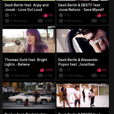
Dash Berlin feat. Arjay and
Dash Berlin & DBSTF feat.
Jonah - Love Out Loud
Josie Nelson - Save Myself
3:38
0%
3:30
0%
8 лет назад
2 044
8 лет назад
1 585
Thomas Gold feat. Bright
Dash Berlin & Alexander
Lights - Believe
Popov feat. Jonathan
Mendelsohn - Steal You
3:38
100%
3:28
0%
Away
10 лет назад
2 786
12 лет назад
2 926