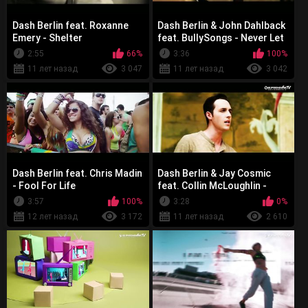
Dash Berlin feat. Roxanne
Dash Berlin & John Dahlback
Emery - Shelter
feat. BullySongs - Never Let
You Go
2:55
66%
3:36
100%
11 лет назад
3 047
11 лет назад
3 042
Dash Berlin feat. Chris Madin
Dash Berlin & Jay Cosmic
- Fool For Life
feat. Collin McLoughlin -
Here Tonight
3:57
100%
3:28
0%
12 лет назад
3 172
11 лет назад
2 610