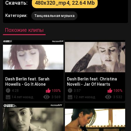
Скачать:
480x320_mp4, 22.64 Mb
Категории:
Танцевальная музыка
Похожие клипы
Dash Berlin feat. Sarah
Dash Berlin feat. Christina
Howells - Go It Alone
Novelli - Jar Of Hearts
4:28
100%
3:57
100%
14 лет назад
3 569
12 лет назад
3 532