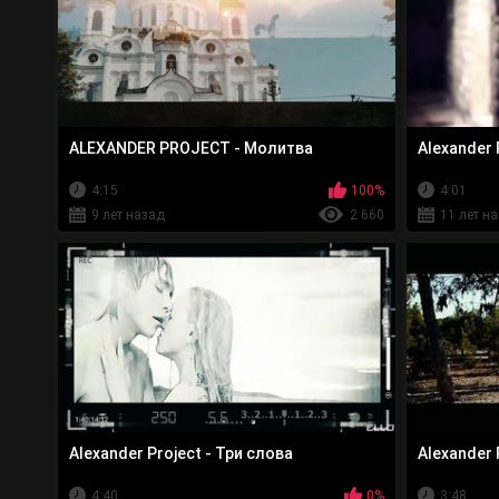
ALEXANDER PROJECT - Молитва
Alexander 
4:15
100%
4:01
9 лет назад
2 660
11 лет н
Alexander Project - Три слова
Alexander
4:40
0%
3:48