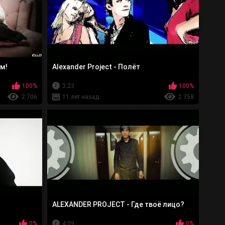
ем!
Alexander Project - Полёт
100%
3:23
100%
2 706
11 лет назад
2 758
ALEXANDER PROJECT - Где твоё лицо?
0%
4:09
0%