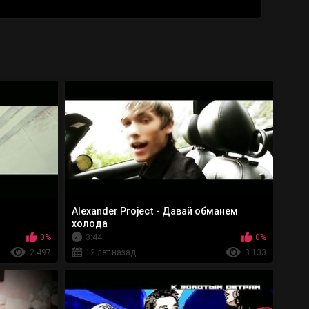
Alexander Project - Давай обманем
холода
0%
3:44
0%
2 497
12 лет назад
3 133