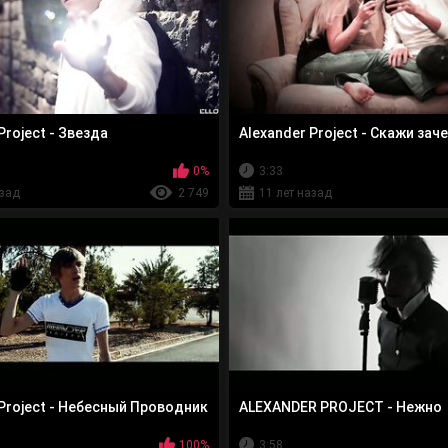
Project - Звезда
Alexander Project - Скажи зач
0%
3:33
азад
2 749
11 лет назад
 Project - Небесный Проводник
ALEXANDER PROJECT - Нежно
100%
3:58