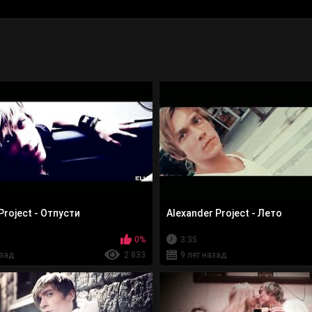
Project - Отпусти
Alexander Project - Лето
0%
3:35
азад
2 833
9 лет назад