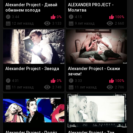
Alexander Project - Давай
ALEXANDER PROJECT -
обманем холода
Молитва
3:44
0%
4:15
100%
12 лет назад
3 133
9 лет назад
2 660
Alexander Project - Звезда
Alexander Project - Скажи
зачем!
4:01
0%
3:33
100%
11 лет назад
2 749
11 лет назад
2 706
Alexander Project - Полёт
Alexander Project - Три