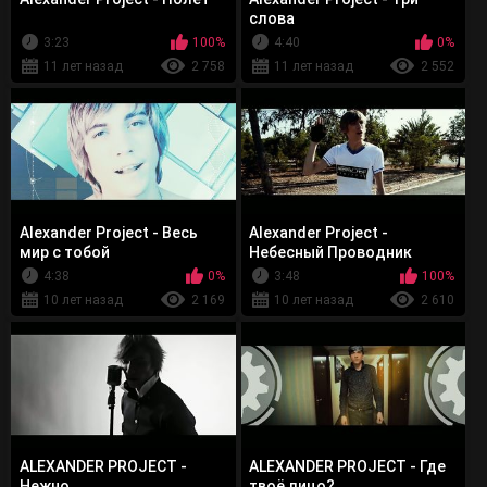
слова
3:23
100%
4:40
0%
11 лет назад
2 758
11 лет назад
2 552
Alexander Project - Весь
Alexander Project -
мир с тобой
Небесный Проводник
4:38
0%
3:48
100%
10 лет назад
2 169
10 лет назад
2 610
ALEXANDER PROJECT -
ALEXANDER PROJECT - Где
Нежно
твоё лицо?