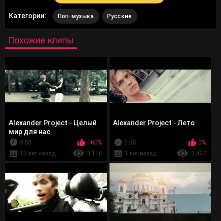
Категории:
Поп-музыка
Русские
Похожие клипы
Alexander Project - Целый
Alexander Project - Лето
мир для нас
3:55
100%
3:35
0%
13 лет назад
3 110
9 лет назад
2 497