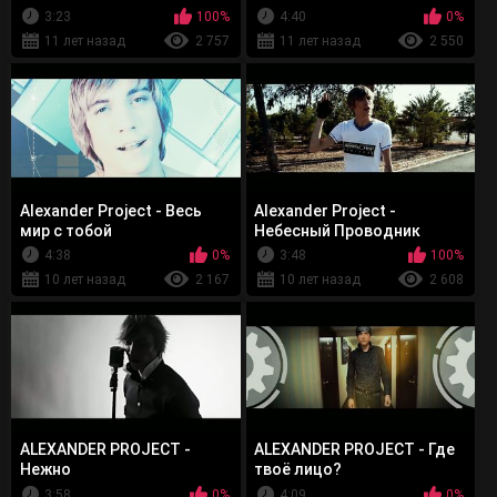
3:23
100%
4:40
0%
11 лет назад
2 757
11 лет назад
2 550
Alexander Project - Весь
Alexander Project -
мир с тобой
Небесный Проводник
4:38
0%
3:48
100%
10 лет назад
2 167
10 лет назад
2 608
ALEXANDER PROJECT -
ALEXANDER PROJECT - Где
Нежно
твоё лицо?
3:58
0%
4:09
0%