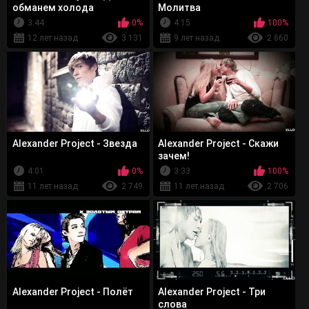
обманем холода
Молитва
3:44
0%
4:15
100%
12 лет назад
3 131
9 лет назад
2 660
Alexander Project - Звезда
Alexander Project - Скажи
зачем!
4:01
0%
3:33
100%
11 лет назад
2 749
11 лет назад
2 706
Alexander Project - Полёт
Alexander Project - Три
слова