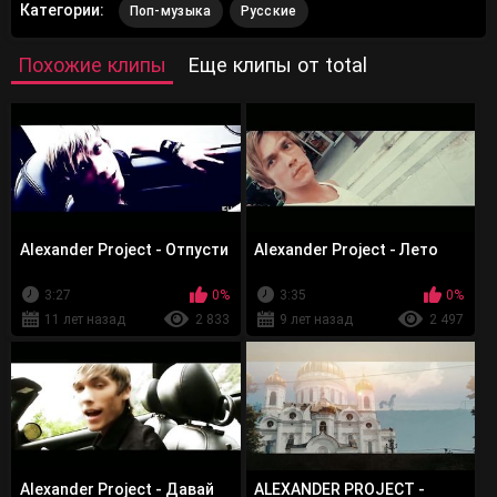
Категории:
Поп-музыка
Русские
Похожие клипы
Еще клипы от total
Alexander Project - Отпусти
Alexander Project - Лето
3:27
0%
3:35
0%
11 лет назад
2 833
9 лет назад
2 497
Alexander Project - Давай
ALEXANDER PROJECT -