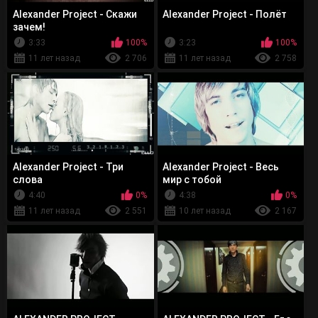
Alexander Project - Скажи
Alexander Project - Полёт
зачем!
3:33
100%
3:23
100%
11 лет назад
2 706
11 лет назад
2 758
Alexander Project - Три
Alexander Project - Весь
слова
мир с тобой
4:40
0%
4:38
0%
11 лет назад
2 551
10 лет назад
2 167