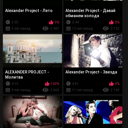
Alexander Project - Лето
Alexander Project - Давай
обманем холода
3:35
0%
3:44
0%
9 лет назад
2 497
12 лет назад
3 132
ALEXANDER PROJECT -
Alexander Project - Звезда
Молитва
4:15
100%
4:01
0%
9 лет назад
2 660
11 лет назад
2 749