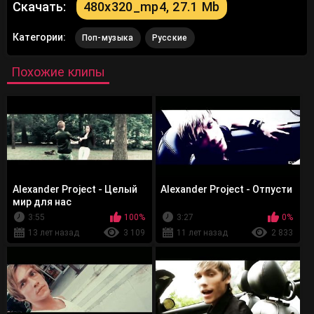
Скачать:
480x320_mp4, 27.1 Mb
Категории:
Поп-музыка
Русские
Похожие клипы
Alexander Project - Целый
Alexander Project - Отпусти
мир для нас
3:55
100%
3:27
0%
13 лет назад
3 109
11 лет назад
2 833