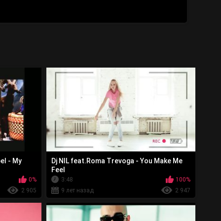
el - My
Dj NIL feat.Roma Trevoga - You Make Me
Feel
0%
3:48
100%
2 905
9 лет назад
2 947