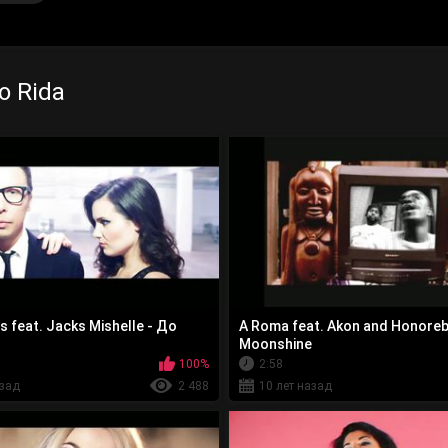
o Rida
 feat. Jacks Mishelle - До
A Roma feat. Akon and Honoreb
Moonshine
100%
2:58
азад
2 488
10 лет назад