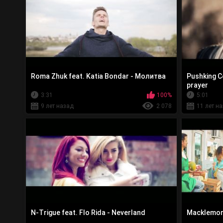
Roma Zhuk feat. Katia Bondar - Молитва
Pushking Co
prayer
3:31
100%
5:01
9 лет назад
2 078
11 лет н
N-Trigue feat. Flo Rida - Neverland
Macklemor