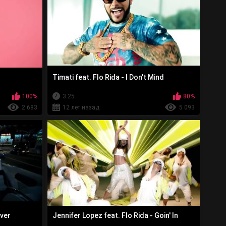
Timati feat. Flo Rida - I Don't Mind
100%
3:25
80%
2 683
12 лет назад
5 093
over
Jennifer Lopez feat. Flo Rida - Goin' In