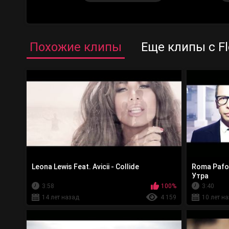
Похожие клипы
Еще клипы с Fl
Leona Lewis Feat. Avicii - Collide
Roma Pafos
Утра
3:58
100%
3:40
14 лет назад
4 159
10 лет н