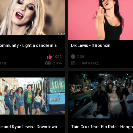
mmunity - Light a candle in a
Dik Lewis - #Bouncin
100%
2:50
азад
2 856
11 лет назад
e and Ryan Lewis - Downtown
Taio Cruz feat. Flo Rida - Hang