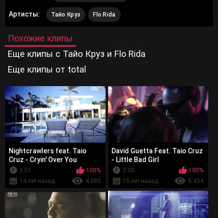
Артисты:
Тайо Круз
Flo Rida
Похожие клипы
Еще клипы с Тайо Круз и Flo Rida
Еще клипы от total
Nightcrawlers feat. Taio
David Guetta Feat. Taio Cruz
Cruz - Cryin' Over You
- Little Bad Girl
3:51
100%
3:30
100%
14 лет назад
4 085
15 лет назад
5 434