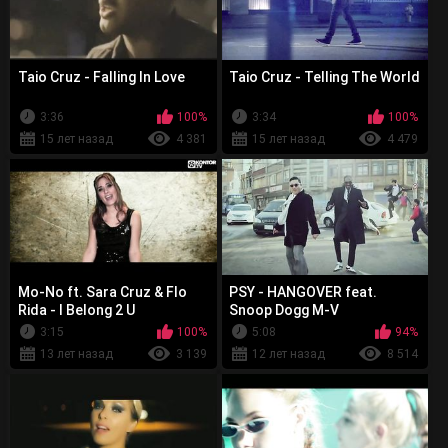
Taio Cruz - Falling In Love
Taio Cruz - Telling The World
3:36
100%
3:34
100%
15 лет назад
4 381
15 лет назад
4 479
Mo-No ft. Sara Cruz & Flo
PSY - HANGOVER feat.
Rida - I Belong 2 U
Snoop Dogg M-V
3:15
100%
5:08
94%
13 лет назад
3 139
12 лет назад
8 514