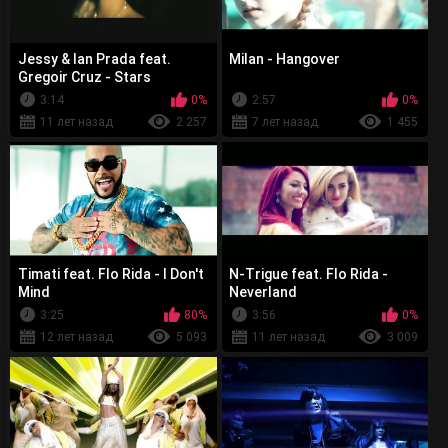
Jessy & Ian Prada feat.
Milan - Hangover
Gregoir Cruz - Stars
3:14
0%
2:57
0%
11 лет назад
2 257
7 лет назад
1 455
Timati feat. Flo Rida - I Don't
N-Trigue feat. Flo Rida -
Mind
Neverland
3:25
80%
3:56
0%
12 лет назад
5 093
11 лет назад
3 009