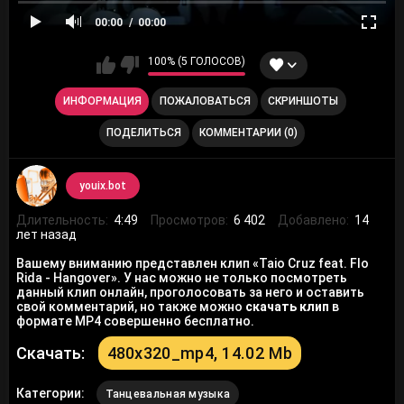
00:00
00:00
100% (5 ГОЛОСОВ)
ИНФОРМАЦИЯ
ПОЖАЛОВАТЬСЯ
СКРИНШОТЫ
ПОДЕЛИТЬСЯ
КОММЕНТАРИИ (0)
youix.bot
Длительность:
4:49
Просмотров:
6 402
Добавлено:
14
лет назад
Вашему вниманию представлен клип «Taio Cruz feat. Flo
Rida - Hangover». У нас можно не только посмотреть
данный клип онлайн, проголосовать за него и оставить
свой комментарий, но также можно
скачать клип
в
формате MP4 совершенно бесплатно.
Скачать:
480x320_mp4, 14.02 Mb
Категории:
Танцевальная музыка