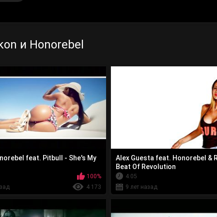
kon и Honorebel
orebel feat. Pitbull - She's My
Alex Guesta feat. Honorebel & 
Beat Of Revolution
100%
4:05
азад
4 173
9 лет назад