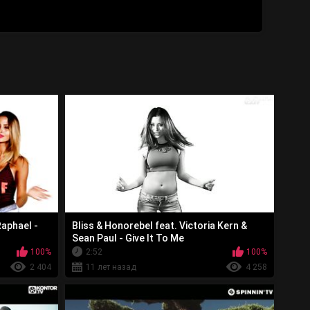
Raphael -
Bliss & Honorebel feat. Victoria Kern &
Sean Paul - Give It To Me
100%
2:52
100%
2 404
11 лет назад
4 258