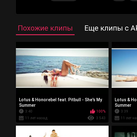
Похожие клипы
Еще клипы с A
Lotus & Honorebel feat. Pitbull - She's My
Lotus & Hon
Summer
Summer
3:40
100%
3:39
11 лет назад
3 543
11 лет н