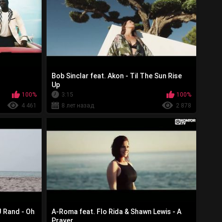
Bob Sinclar feat. Akon - Til The Sun Rise
Up
100%
3:15
100%
4 461
8 лет назад
2 878
J Rand - Oh
A-Roma feat. Flo Rida & Shawn Lewis - A
Prayer