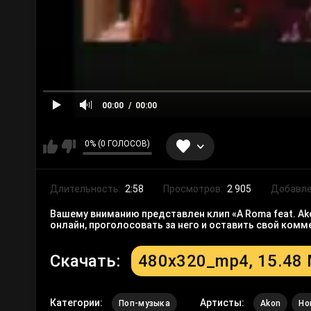
00:00
00:00
0% (0 ГОЛОСОВ)
Длительность:
2:58
Просмотров:
2 905
Добавле
Вашему вниманию представлен клип «A Roma feat. Ako
онлайн, проголосовать за него и оставить свой ком
Скачать:
480x320_mp4, 15.48
Категории:
Артисты:
Поп-музыка
Akon
Ho