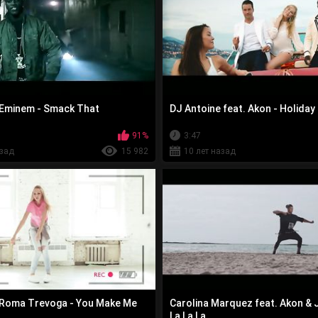
 Eminem - Smack That
DJ Antoine feat. Akon - Holiday
91%
3:47
азад
15 982
10 лет назад
t.Roma Trevoga - You Make Me
Carolina Marquez feat. Akon & 
La La La