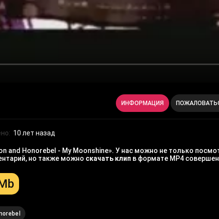
ИНФОРМАЦИЯ
ПОЖАЛОВАТЬ
но:
10 лет назад
n and Honorebel - My Moonshine». У нас можно не только посм
ментарий, но также можно
скачать клип
в формате MP4 совершен
 Mb
norebel