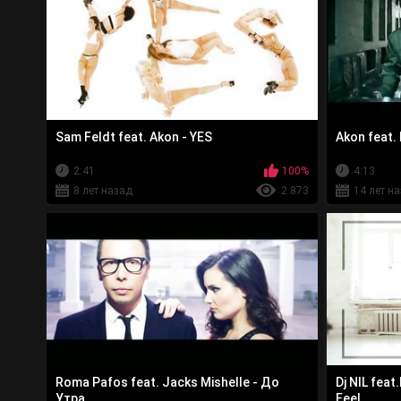
Sam Feldt feat. Akon - YES
Akon feat.
2:41
100%
4:13
8 лет назад
2 873
14 лет н
Roma Pafos feat. Jacks Mishelle - До
Dj NIL fea
Утра
Feel