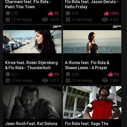
Charmani feat. Flo Rida -
Flo Rida feat. Jason Derulo -
Paint This Town
Hello Friday
3:33
0%
3:23
100%
13 лет назад
3 619
10 лет назад
4 400
Ktree feat. Robin Stjernberg
A-Roma feat. Flo Rida &
& Flo Rida - Thunderbolt
Shawn Lewis - A Prayer
3:11
0%
3:28
0%
12 лет назад
3 512
12 лет назад
2 955
Jean-Roch Feat. Kat Deluna
Flo Rida feat. Sage The