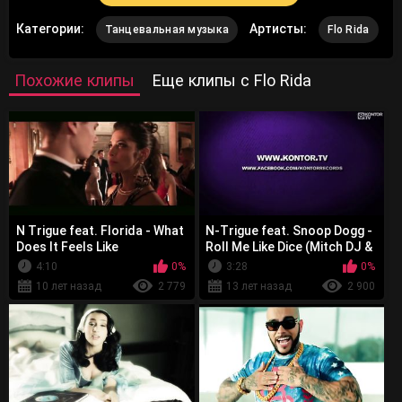
Категории:
Артисты:
Танцевальная музыка
Flo Rida
Похожие клипы
Еще клипы с Flo Rida
N Trigue feat. Florida - What
N-Trigue feat. Snoop Dogg -
Does It Feels Like
Roll Me Like Dice (Mitch DJ &
Xarmish Edit)
4:10
0%
3:28
0%
10 лет назад
2 779
13 лет назад
2 900