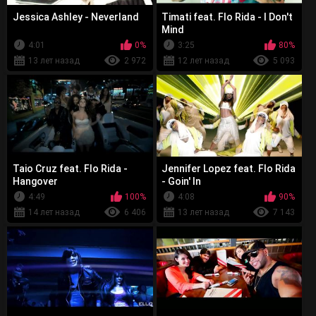
Jessica Ashley - Neverland
Timati feat. Flo Rida - I Don't
Mind
4:01
0%
3:25
80%
13 лет назад
2 972
12 лет назад
5 093
Taio Cruz feat. Flo Rida -
Jennifer Lopez feat. Flo Rida
Hangover
- Goin' In
4:49
100%
4:08
90%
14 лет назад
6 406
13 лет назад
7 143