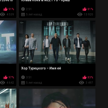
 Love Is
Клава Кока & NILETTO - Краш
91%
2:51
81%
4 539
5 лет назад
13 920
Хор Турецкого – Имя её
97%
3:51
83%
4 642
5 лет назад
3 497