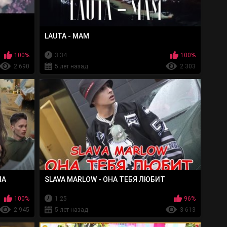
LAUTA - МАМ
100%
3:34
100%
2 690
5 лет назад
2 303
ЛА
SLAVA MARLOW - ОНА ТЕБЯ ЛЮБИТ
100%
1:25
96%
2 945
5 лет назад
3 613