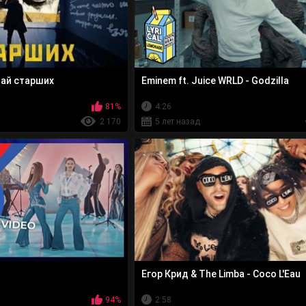
тай старших
Eminem ft. Juice WRLD - Godzilla
81%
4:26
2 170
5 лет назад
Егор Крид & The Limba - Coco L'Eau
94%
2:58