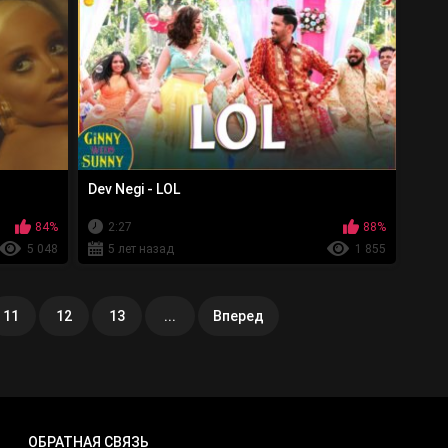
Dev Negi - LOL
84%
2:27
88%
5 048
5 лет назад
1 855
11
12
13
...
Вперед
ОБРАТНАЯ СВЯЗЬ