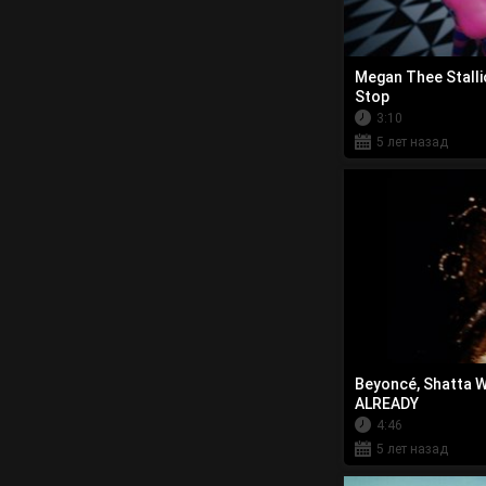
Megan Thee Stalli
Stop
3:10
5 лет назад
Beyoncé, Shatta W
ALREADY
4:46
5 лет назад