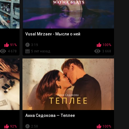
Vusal Mirzaev - Мысли о ней
91%
3:19
100%
4 678
5 лет назад
3 668
Анна Седокова — Теплее
92%
2:58
100%