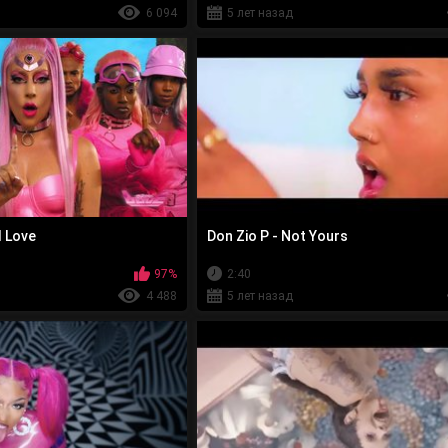
6 094
5 лет назад
d Love
Don Zio P - Not Yours
97%
2:40
4 488
5 лет назад