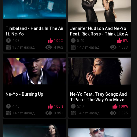
Timbaland - Hands In The Air
Jennifer Hudson And Ne-Yo
ft. Ne-Yo
Feat. Rick Ross - Think Like A
Man
4:08
100%
5:40
0%
13 лет назад
4 962
14 лет назад
4 083
Ne-Yo - Burning Up
Ne-Yo Feat. Trey Songz And
T-Pain - The Way You Move
4:46
100%
5:17
100%
14 лет назад
3 951
14 лет назад
3 395