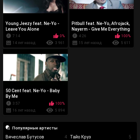
Young Jeezy feat. Ne-Yo -
Pitbull feat. Ne-Yo, Afrojack,
Leave You Alone
Nayerm - Give Me Everything
7:14
0%
4:26
100%
14 лет назад
3 961
15 лет назад
5 611
50 Cent feat. Ne-Yo - Baby
By Me
3:57
100%
16 лет назад
5 894
Популярные артисты
Вячеслав Бутусов
4
Тайо Круз
5