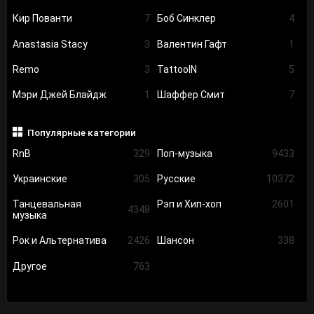
Кир Пованти
7
Боб Синклер
4
Anastasia Stacy
3
Валентин Гафт
1
Remo
3
TattooIN
5
Мэри Джей Блайдж
1
Шаффер Смит
7
Популярные категории
RnB
329
Поп-музыка
9433
Украинские
305
Русские
10372
Танцевальная
Рэп и Хип-хоп
2601
4348
музыка
Рок и Альтернатива
2426
Шансон
338
Другое
763