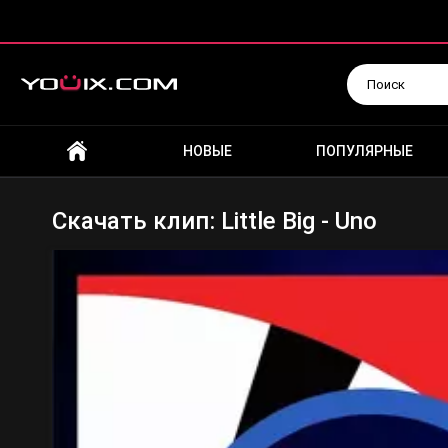
Искать
НОВЫЕ
ПОПУЛЯРНЫЕ
Скачать клип: Little Big - Uno