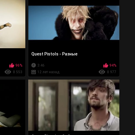
Quest Pistols - Разные
96%
3:46
94%
8 553
12 лет назад
8 977