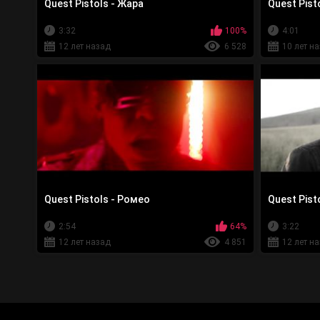
Quest Pistols - Жара
Quest Pist
3:32
100%
4:01
12 лет назад
6 528
10 лет н
Quest Pistols - Ромео
Quest Pist
2:54
64%
3:22
12 лет назад
4 851
12 лет н