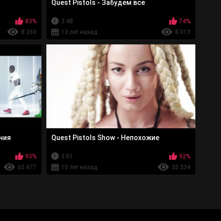
Quest Pistols - Забудем все
83%
3:48
74%
8 269
13 лет назад
8 013
ючия
Quest Pistols Show - Непохожие
93%
3:01
92%
65 877
10 лет назад
35 334