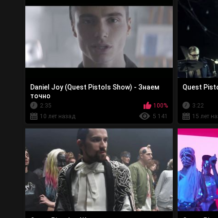
Daniel Joy (Quest Pistols Show) - Знаем
Quest Pist
точно
2:35
100%
3:22
10 лет назад
5 141
15 лет н