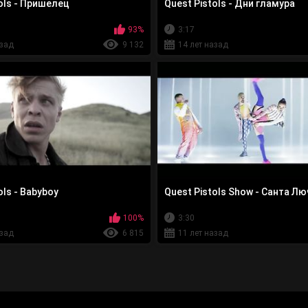
ols - Пришелец
Quest Pistols - Дни гламура
93%
3:17
азад
9 132
14 лет назад
ols - Babyboy
Quest Pistols Show - Санта Л
100%
3:30
азад
6 815
11 лет назад