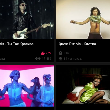
ols - Ты Так Красива
Quest Pistols - Клетка
97%
3:02
азад
17 486
14 лет назад