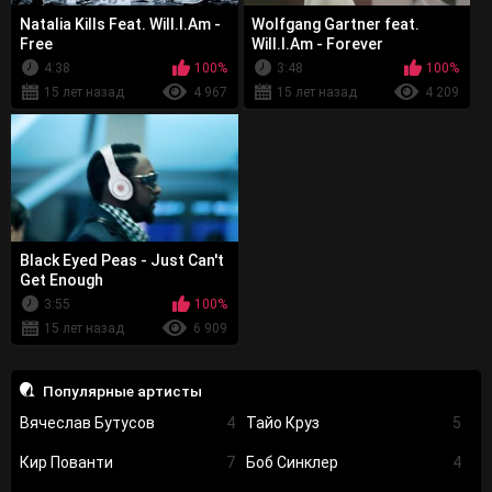
Natalia Kills Feat. Will.I.Am -
Wolfgang Gartner feat.
Free
Will.I.Am - Forever
4:38
100%
3:48
100%
15 лет назад
4 967
15 лет назад
4 209
Black Eyed Peas - Just Can't
Get Enough
3:55
100%
15 лет назад
6 909
Популярные артисты
Вячеслав Бутусов
4
Тайо Круз
5
Кир Пованти
7
Боб Синклер
4