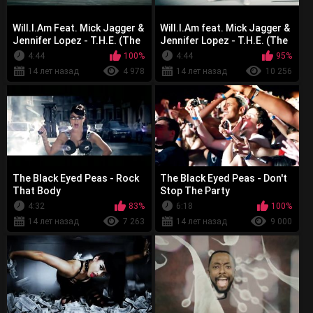
Will.I.Am Feat. Mick Jagger &
Will.I.Am feat. Mick Jagger &
Jennifer Lopez - T.H.E. (The
Jennifer Lopez - T.H.E. (The
Hardest Ever)
Hardest Ever)
4:44
100%
4:44
95%
14 лет назад
4 978
14 лет назад
10 256
The Black Eyed Peas - Rock
The Black Eyed Peas - Don't
That Body
Stop The Party
4:32
83%
6:18
100%
14 лет назад
7 263
14 лет назад
9 000