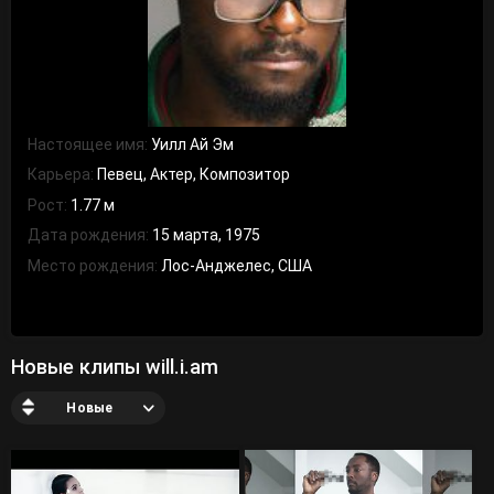
Настоящее имя:
Уилл Ай Эм
Карьера:
Певец, Актер, Композитор
Рост:
1.77 м
Дата рождения:
15 марта, 1975
Место рождения:
Лос-Анджелес, США
Новые клипы will.i.am
Новые