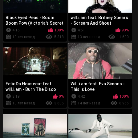
Black Eyed Peas - Boom
will.i.am feat. Britney Spears
Boom Pow (Victoria's Secret
- Scream And Shout
Fashion Show)
4:15
100%
4:51
93%
13 лет назад
5 318
13 лет назад
11 630
Felix Da Housecat feat.
Will.i.am feat. Eva Simons -
will.i.am - Burn The Disco
This Is Love
3:19
0%
4:42
100%
13 лет назад
3 605
14 лет назад
6 966