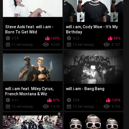
Steve Aoki feat. will.i.am -
will.i.am, Cody Wise - It's My
Born To Get Wild
Birthday
3:54
100%
4:22
88%
11 лет назад
4 230
12 лет назад
8 727
will.i.am feat. Miley Cyrus,
will.i.am - Bang Bang
French Montana & Wiz
Khalifa - Feelin' Myself
4:11
97%
3:09
100%
12 лет назад
7 618
13 лет назад
4 733