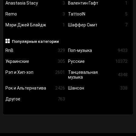
Anastasia Stacy
3
Валентин Гафт
1
Remo
3
TattooIN
5
Мэри Джей Блайдж
1
Шаффер Смит
7
Популярные категории
RnB
329
Поп-музыка
9433
Украинские
305
Русские
10372
Рэп и Хип-хоп
2601
Танцевальная
4348
музыка
Рок и Альтернатива
2426
Шансон
338
Другое
763