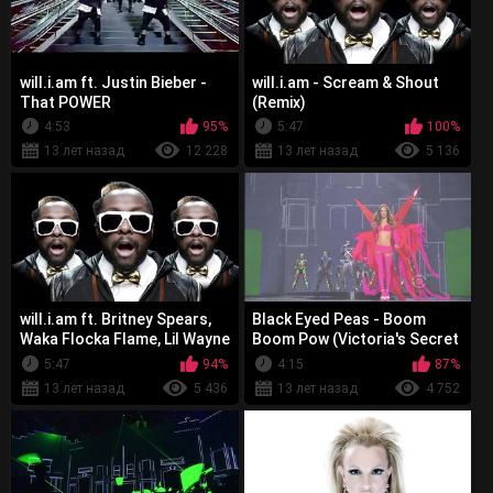
will.i.am ft. Justin Bieber -
will.i.am - Scream & Shout
That POWER
(Remix)
4:53
95%
5:47
100%
13 лет назад
12 228
13 лет назад
5 136
will.i.am ft. Britney Spears,
Black Eyed Peas - Boom
Waka Flocka Flame, Lil Wayne
Boom Pow (Victoria's Secret
- Scream & Shout
Fashion Show) 1
5:47
94%
4:15
87%
13 лет назад
5 436
13 лет назад
4 752