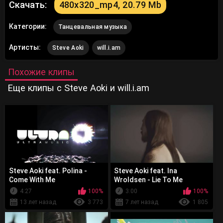
Скачать:
480x320_mp4, 20.79 Mb
Категории:
Танцевальная музыка
Артисты:
Steve Aoki
will.i.am
Похожие клипы
Еще клипы с Steve Aoki и will.i.am
Steve Aoki feat. Polina -
Steve Aoki feat. Ina
Come With Me
Wroldsen - Lie To Me
4:27
100%
3:00
100%
13 лет назад
3 773
7 лет назад
1 805