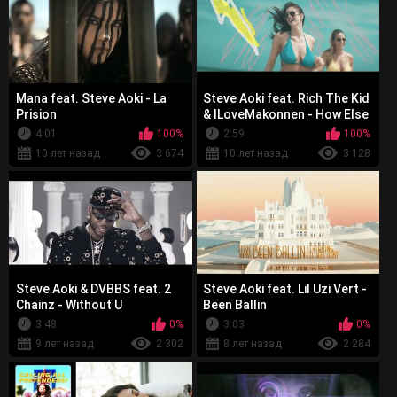
Mana feat. Steve Aoki - La
Steve Aoki feat. Rich The Kid
Prision
& ILoveMakonnen - How Else
4:01
100%
2:59
100%
10 лет назад
3 674
10 лет назад
3 128
Steve Aoki & DVBBS feat. 2
Steve Aoki feat. Lil Uzi Vert -
Chainz - Without U
Been Ballin
3:48
0%
3:03
0%
9 лет назад
2 302
8 лет назад
2 284