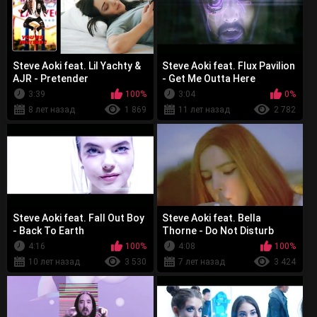
Steve Aoki feat. Lil Yachty &
Steve Aoki feat. Flux Pavilion
AJR - Pretender
- Get Me Outta Here
3:39
100%
3:04
0%
8 лет назад
1 869
11 лет назад
2 782
Steve Aoki feat. Fall Out Boy
Steve Aoki feat. Bella
- Back To Earth
Thorne - Do Not Disturb
4:16
100%
4:08
100%
10 лет назад
3 530
7 лет назад
3 424