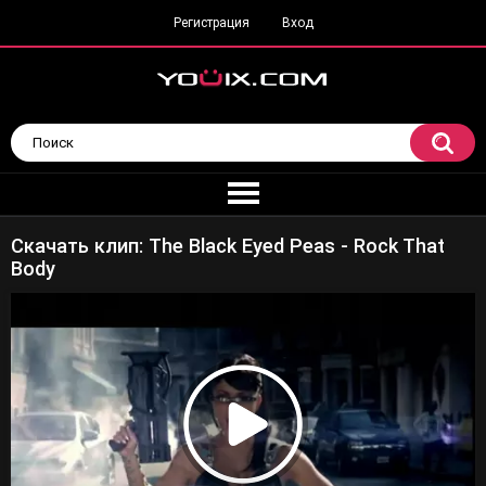
Регистрация
Вход
Скачать клип: The Black Eyed Peas - Rock That
Body