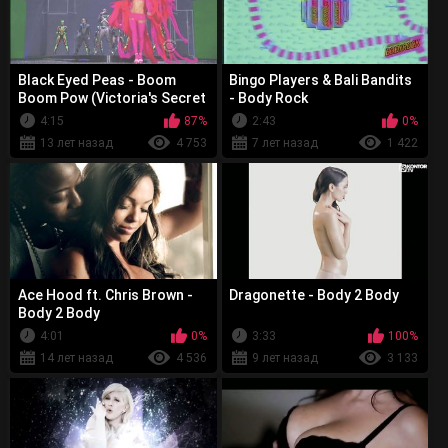
Black Eyed Peas - Boom
Bingo Players & Bali Bandits
Boom Pow (Victoria's Secret
- Body Rock
Fashion Show) 1
4:15
87%
2:43
0%
13 лет назад
4 753
7 лет назад
1 422
Ace Hood ft. Chris Brown -
Dragonette - Body 2 Body
Body 2 Body
4:01
0%
3:33
100%
14 лет назад
4 536
9 лет назад
3 133