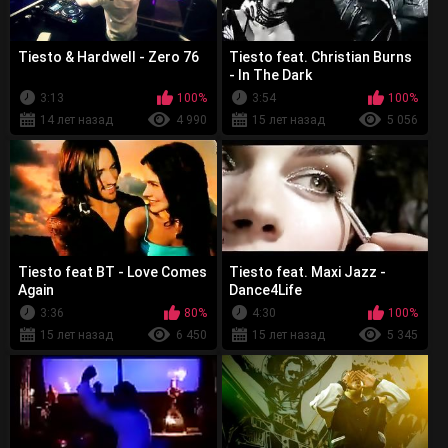
Tiesto & Hardwell - Zero 76
Tiеsto feat. Christian Burns
- In The Dark
3:13
100%
3:54
100%
14 лет назад
4 990
15 лет назад
5 056
Tiesto feat BT - Love Comes
Tiesto feat. Maxi Jazz -
Again
Dance4Life
3:36
80%
4:30
100%
15 лет назад
6 450
15 лет назад
5 345