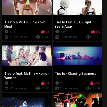
Tiesto & MOTi - Blow Your
Tiesto feat. DBX - Light
Mind
Years Away
3:18
0%
3:56
0%
11 лет назад
2 943
11 лет назад
3 501
Tiesto feat. Matthew Koma -
Tiesto - Chasing Summers
Wasted
3:20
0%
2:31
65%
12 лет назад
3 596
13 лет назад
3 450