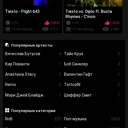
Tiesto - Flight 643
Tiesto vs. Diplo ft. Busta
Rhymes - C'mon
5:52
100%
3:41
100%
15 лет назад
4 517
15 лет назад
6 496
Популярные артисты
Вячеслав Бутусов
4
Тайо Круз
5
Кир Пованти
7
Боб Синклер
4
Anastasia Stacy
3
Валентин Гафт
1
Remo
3
TattooIN
5
Мэри Джей Блайдж
1
Шаффер Смит
7
Популярные категории
RnB
329
Поп-музыка
9433