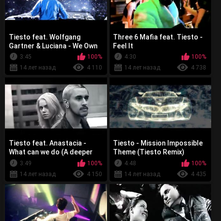
Tiesto feat. Wolfgang
Three 6 Mafia feat. Tiesto -
Gartner & Luciana - We Own
Feel It
The Night
3:45
100%
4:30
100%
14 лет назад
4 110
14 лет назад
4 738
Tiesto feat. Anastacia -
Tiesto - Mission Impossible
What can we do (A deeper
Theme (Tiesto Remix)
love)
3:49
100%
4:48
100%
14 лет назад
4 150
14 лет назад
4 435