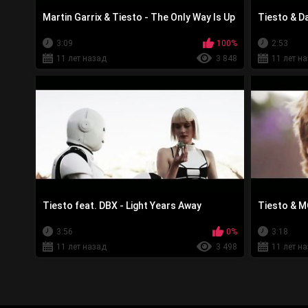
Martin Garrix & Tiesto - The Only Way Is Up
Tiesto & D
3:09
100%
2:53
11 лет назад
3 848
11 лет н
Tiesto feat. DBX - Light Years Away
Tiesto & M
3:56
0%
3:18
11 лет назад
3 498
11 лет н