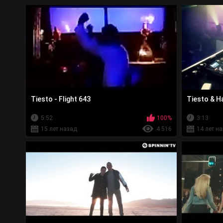
Tiesto - Flight 643
Tiesto & H
5:52
100%
3:13
15 лет назад
4 516
14 лет н