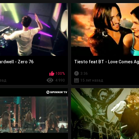
ardwell - Zero 76
Tiesto feat BT - Love Comes Ag
100%
3:36
азад
4 990
15 лет назад