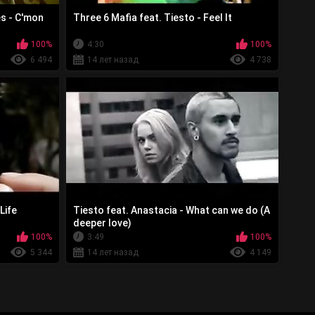
es - C'mon
Three 6 Mafia feat. Tiesto - Feel It
100%
4:30
100%
6 494
14 лет назад
4 738
Life
Tiesto feat. Anastacia - What can we do (A
deeper love)
100%
3:49
100%
5 344
14 лет назад
4 149