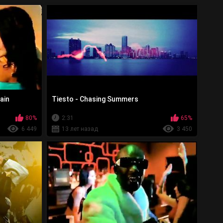
ain
Tiesto - Chasing Summers
80%
2:31
65%
6 449
13 лет назад
3 450