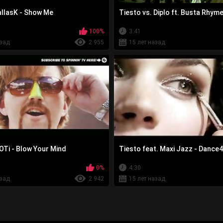
allasK - Show Me
Tiesto vs. Diplo ft. Busta Rhym
100%
3:41
азад
2 955
15 лет назад
OTi - Blow Your Mind
Tiesto feat. Maxi Jazz - Dance4
0%
4:30
азад
2 942
15 лет назад