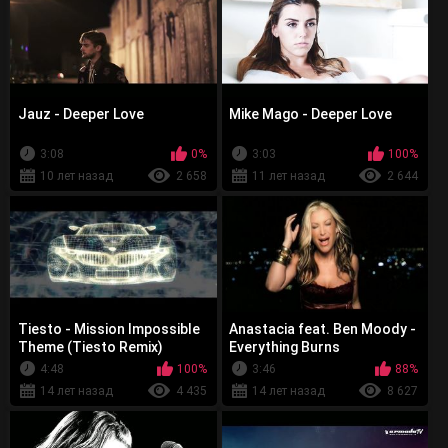
Jauz - Deeper Love
Mike Mago - Deeper Love
3:08
0%
3:03
100%
10 лет назад
2 658
11 лет назад
2 644
Tiesto - Mission Impossible
Anastacia feat. Ben Moody -
Theme (Tiesto Remix)
Everything Burns
4:48
100%
3:46
88%
14 лет назад
4 435
14 лет назад
8 627