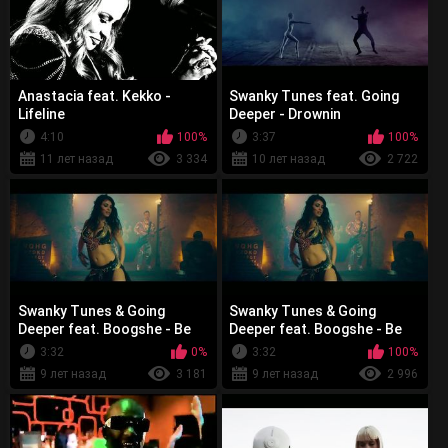
Anastacia feat. Kekko -
Swanky Tunes feat. Going
Lifeline
Deeper - Drownin
4:10
100%
3:37
100%
11 лет назад
3 334
10 лет назад
2 722
Swanky Tunes & Going
Swanky Tunes & Going
Deeper feat. Boogshe - Be
Deeper feat. Boogshe - Be
Okay
Okay
3:32
0%
3:32
100%
9 лет назад
3 181
9 лет назад
2 996