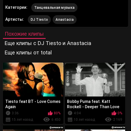
Категории:
Танцевальная музыка
Артисты:
DJ Tiesto
Anastacia
Похожие клипы
Еще клипы с DJ Tiesto и Anastacia
Еще клипы от total
Tiesto feat BT - Love Comes
Bobby Puma feat. Katt
Again
Rockell - Deeper Than Love
3:36
80%
4:04
0%
15 лет назад
6 450
10 лет назад
2 169