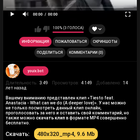
00:00
00:00
100% (3 ГОЛОСА)
ИНФОРМАЦИЯ
ПОЖАЛОВАТЬСЯ
СКРИНШОТЫ
ПОДЕЛИТЬСЯ
КОММЕНТАРИИ (0)
youix.bot
Длительность:
3:49
Просмотров:
4 149
Добавлено:
14
лет назад
Вашему вниманию представлен клип «Tiesto feat.
Anastacia - What can we do (A deeper love)». У нас можно
не только посмотреть данный клип онлайн,
проголосовать за него и оставить свой комментарий, но
также можно
скачать клип
в формате MP4 совершенно
бесплатно.
Скачать:
480x320_mp4, 9.6 Mb