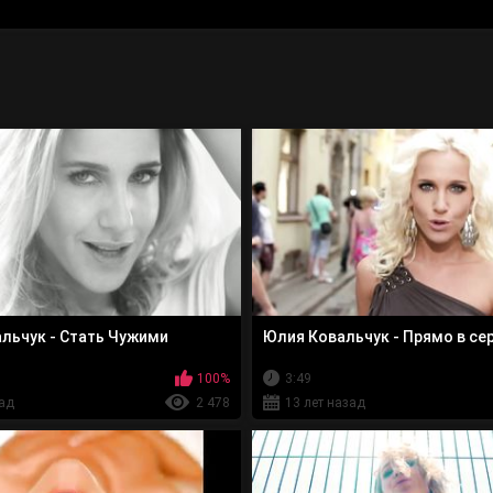
льчук - Стать Чужими
Юлия Ковальчук - Прямо в се
100%
3:49
зад
2 478
13 лет назад