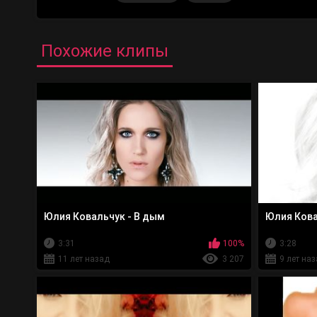
Похожие клипы
Юлия Ковальчук - В дым
Юлия Кова
3:31
100%
3:28
11 лет назад
3 207
9 лет на