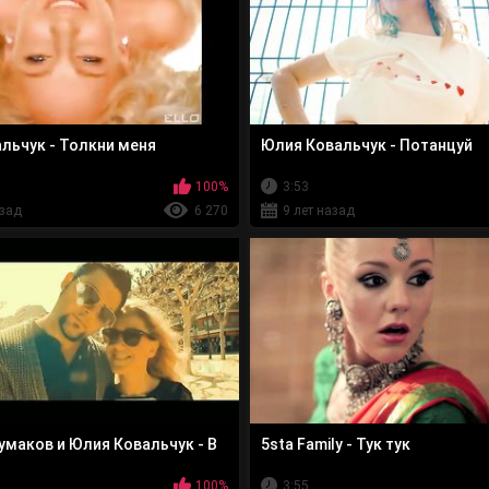
льчук - Толкни меня
Юлия Ковальчук - Потанцуй
100%
3:53
азад
6 270
9 лет назад
умаков и Юлия Ковальчук - В
5sta Family - Тук тук
100%
3:55