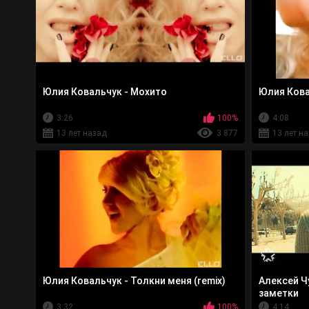
Юлия Ковальчук - Мохито
Юлия Кова
3:26
100%
4:08
13 лет назад
3 877
13 лет н
Юлия Ковальчук - Толкни меня (remix)
Алексей Ч
заметки
3:32
100%
4:14