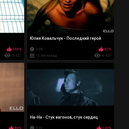
Юлия Ковальчук - Последний герой
100%
3:08
92%
3 027
13 лет назад
6 431
На-На - Стук вагонов, стук сердец
88%
3:32
100%