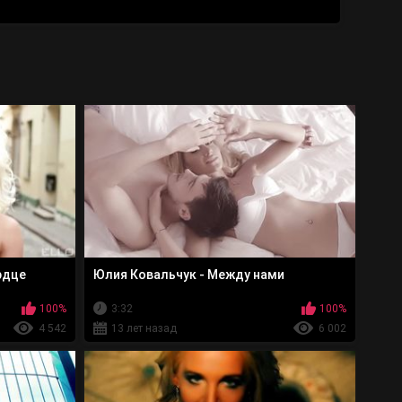
рдце
Юлия Ковальчук - Между нами
100%
3:32
100%
4 542
13 лет назад
6 002