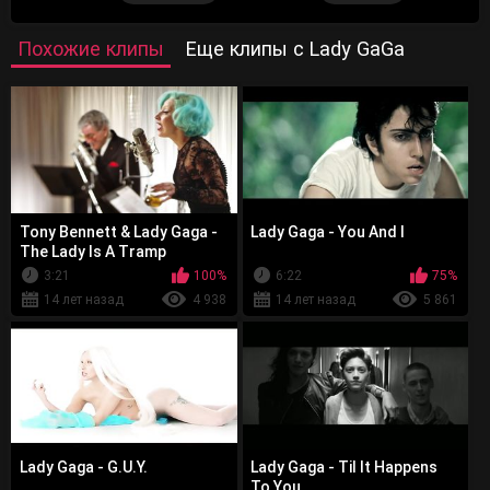
Похожие клипы
Еще клипы с Lady GaGa
Tony Bennett & Lady Gaga -
Lady Gaga - You And I
The Lady Is A Tramp
3:21
100%
6:22
75%
14 лет назад
4 938
14 лет назад
5 861
Lady Gaga - G.U.Y.
Lady Gaga - Til It Happens
To You