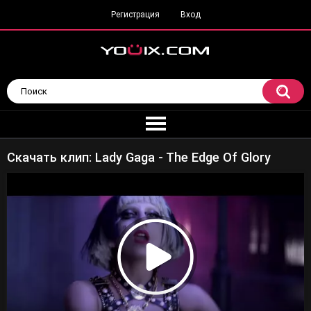
Регистрация
Вход
Скачать клип: Lady Gaga - The Edge Of Glory