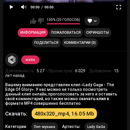
00:00
00:00
100% (20 ГОЛОСОВ)
ИНФОРМАЦИЯ
ПОЖАЛОВАТЬСЯ
СКРИНШОТЫ
ПОДЕЛИТЬСЯ
КОММЕНТАРИИ (0)
xratio
Длительность:
5:27
Просмотров:
6 029
Добавлено:
15
лет назад
Вашему вниманию представлен клип «Lady Gaga - The
Edge Of Glory». У нас можно не только посмотреть
данный клип онлайн, проголосовать за него и оставить
свой комментарий, но также можно
скачать клип
в
формате MP4 совершенно бесплатно.
Скачать:
480x320_mp4, 16.05 Mb
Категории:
Артисты:
Поп-музыка
Lady GaGa