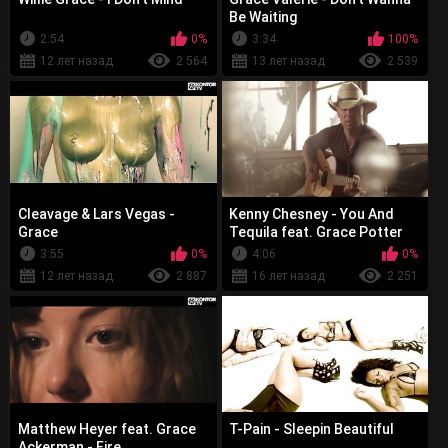
Be Waiting
2:54
0%
3:34
100%
12 лет назад
2 564
13 лет назад
2 539
Cleavage & Lars Vegas -
Kenny Chesney - You And
Grace
Tequila feat. Grace Potter
3:55
0%
4:06
0%
12 лет назад
2 887
16 лет назад
2 251
Matthew Heyer feat. Grace
T-Pain - Sleepin Beautiful
Ackerman - Fire