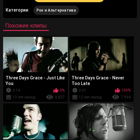
Категории:
Рок и Альтернатива
Похожие клипы
Three Days Grace - Just Like
Three Days Grace - Never
You
Too Late
3:14
0%
3:31
100%
13 лет назад
2 827
12 лет назад
7 934