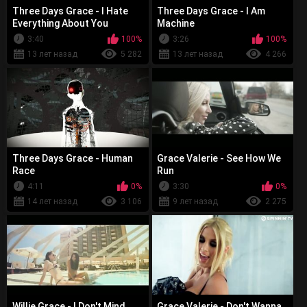
Three Days Grace - I Hate
Three Days Grace - I Am
Everything About You
Machine
3:40
100%
3:26
100%
13 лет назад
5 282
13 лет назад
4 266
Three Days Grace - Human
Grace Valerie - See How We
Race
Run
4:11
0%
3:30
0%
14 лет назад
3 106
9 лет назад
2 275
Willie Grace - I Don't Mind
Grace Valerie - Don't Wanna