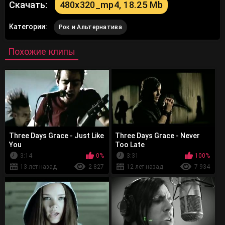
Скачать:
480x320_mp4, 18.25 Mb
Категории:
Рок и Альтернатива
Похожие клипы
Three Days Grace - Just Like
Three Days Grace - Never
You
Too Late
3:14
0%
3:31
100%
13 лет назад
2 827
12 лет назад
7 934