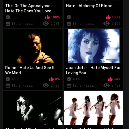
This Or The Apocalypse -
Hate - Alchemy Of Blood
Hate The Ones You Love
3:56
100%
5:38
100%
13 лет назад
2 631
13 лет назад
2 859
Rome - Hate Us And See If
Joan Jett - I Hate Myself For
We Mind
Loving You
4:39
0%
4:14
94%
11 лет назад
2 486
18 лет назад
9 468