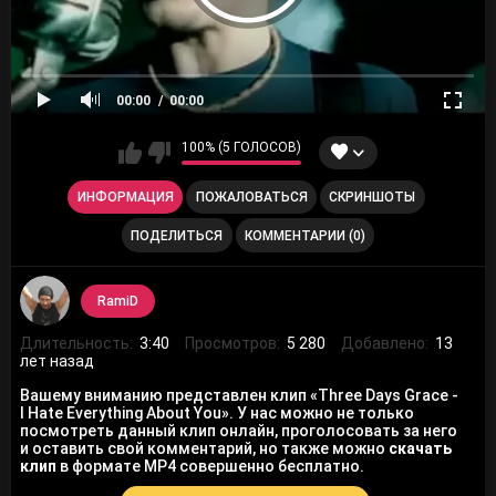
00:00
00:00
100% (5 ГОЛОСОВ)
ИНФОРМАЦИЯ
ПОЖАЛОВАТЬСЯ
СКРИНШОТЫ
ПОДЕЛИТЬСЯ
КОММЕНТАРИИ (0)
RamiD
Длительность:
3:40
Просмотров:
5 280
Добавлено:
13
лет назад
Вашему вниманию представлен клип «Three Days Grace -
I Hate Everything About You». У нас можно не только
посмотреть данный клип онлайн, проголосовать за него
и оставить свой комментарий, но также можно
скачать
клип
в формате MP4 совершенно бесплатно.