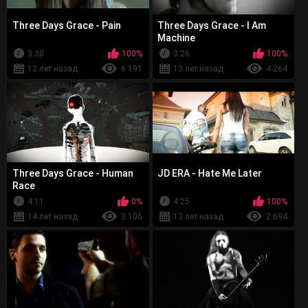
Three Days Grace - Pain
Three Days Grace - I Am
Machine
3:38
100%
3:26
100%
12 лет назад
6 191
13 лет назад
4 264
Three Days Grace - Human
JD ERA - Hate Me Later
Race
4:11
0%
4:25
100%
14 лет назад
3 106
13 лет назад
2 694